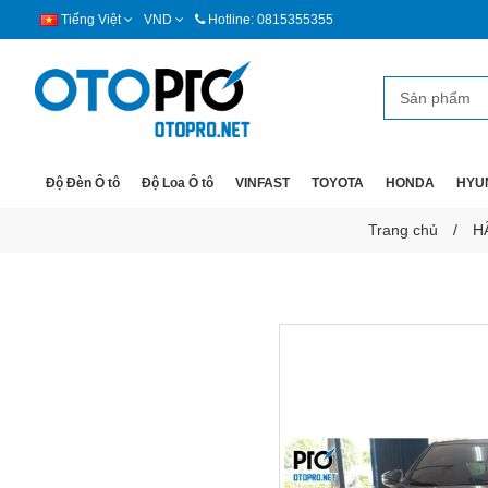
Tiếng Việt
VND
Hotline: 0815355355
Độ Đèn Ô tô
Độ Loa Ô tô
VINFAST
TOYOTA
HONDA
HYU
Trang chủ
H