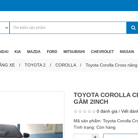
NDAI
KIA
MAZDA
FORD
MITSUBISHI
CHEVROLET
NISSAN
ÃNG XE
TOYOTA 2
COROLLA
Toyota Corolla Cross nâng
TOYOTA COROLLA C
GẦM 2INCH
0 đánh giá
/
Viết đán
Mã sản phẩm:
Toyota Corolla Cr
Tình trạng:
Còn hàng