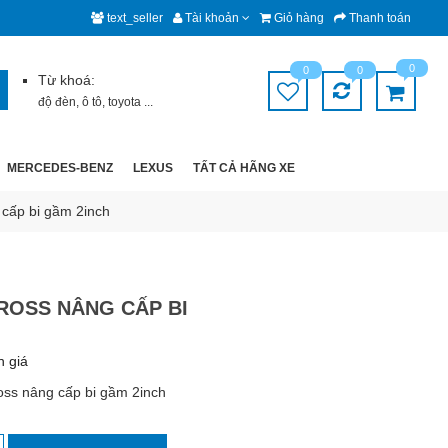
text_seller
Tài khoản
Giỏ hàng
Thanh toán
0
0
0
Từ khoá:
độ đèn
,
ô tô
,
toyota
...
MERCEDES-BENZ
LEXUS
TẤT CẢ HÃNG XE
 cấp bi gầm 2inch
ROSS NÂNG CẤP BI
h giá
oss nâng cấp bi gầm 2inch