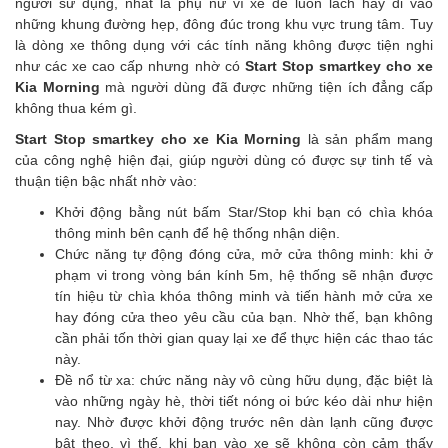
người sử dụng, nhất là phụ nữ vì xe dễ luồn lách hay đi vào
những khung đường hẹp, đông đúc trong khu vực trung tâm. Tuy
là dòng xe thông dụng với các tính năng không được tiện nghi
như các xe cao cấp nhưng nhờ có
Start Stop smartkey cho xe
Kia Morning
mà người dùng đã được những tiện ích đẳng cấp
không thua kém gì.
Start Stop smartkey cho xe Kia Morning
là sản phẩm mang
của công nghệ hiện đại, giúp người dùng có được sự tinh tế và
thuận tiện bậc nhất nhờ vào:
Khởi động bằng nút bấm Star/Stop khi bạn có chìa khóa
thông minh bên cạnh để hệ thống nhận diện.
Chức năng tự động đóng cửa, mở cửa thông minh: khi ở
phạm vi trong vòng bán kính 5m, hệ thống sẽ nhận được
tín hiệu từ chìa khóa thông minh và tiến hành mở cửa xe
hay đóng cửa theo yêu cầu của bạn. Nhờ thế, bạn không
cần phải tốn thời gian quay lại xe để thực hiện các thao tác
này.
Đề nổ từ xa: chức năng này vô cùng hữu dụng, đặc biệt là
vào những ngày hè, thời tiết nóng oi bức kéo dài như hiện
nay. Nhờ được khởi động trước nên dàn lạnh cũng được
bật theo, vì thế, khi bạn vào xe sẽ không còn cảm thấy