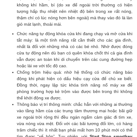
không khí hầm, bí (do xe để ngoài trời thường có hiện
tượng hấp thụ nhiệt nên nhiệt độ bên trong xe rất nóng,
thậm chí có lúc nóng hơn bên ngoài) mà thay vào đó là làn
gió mát lạnh, thoải mái.
Chức năng tự động khóa cửa khi đang chạy và mở cửa khi
tắt máy: là một tính năng rất cần thiết cho các gia đình,
nhất là đối với những nhà có các bé nhỏ. Nhờ được đóng
cửa tự động nên dù bạn có quên khóa chốt thì cả gia đình
vẫn được an toàn khi di chuyển trên các cung đường hẹp
hoặc lái xe với tốc độ cao.
Chống trộm hiệu quả: nhờ hệ thống có chức năng báo
động khi phát hiện có dấu hiệu cạy cửa để chủ xe biết.
Đồng thời, ngay lập tức khóa tính năng nổ máy xe để
phòng trường hợp kẻ trộm vào được bên trong thì không
thể khởi động xe được.
Thông báo vị trí thông minh: chắc hẳn với những ai thường
vào tầng hầm của các trung tâm thương mại hoặc bãi giữ
xe ngoài trời rộng thì đều ngán ngẩm cảm giác đi tìm xe,
vừa nóng vừa mệt. Đối với các bãi tương đối lớn, có hàng
trăm chiếc thì ít nhất bạn phải mất hơn 10 phút mới có thể
tìm được “xế hộp”. Tuy nhiên, với
Start Stop smartkey