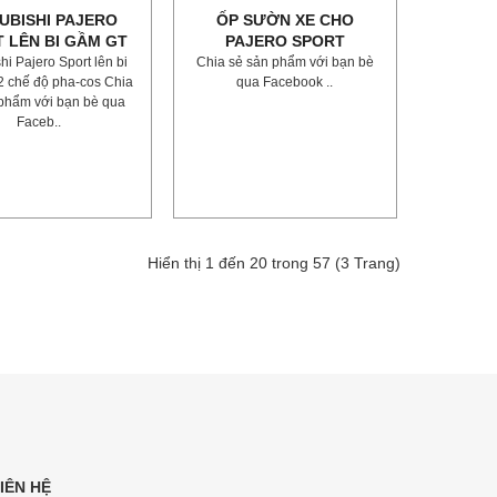
UBISHI PAJERO
ỐP SƯỜN XE CHO
 LÊN BI GẦM GT
PAJERO SPORT
hi Pajero Sport lên bi
Chia sẻ sản phẩm với bạn bè
 chế độ pha-cos Chia
qua Facebook ..
phẩm với bạn bè qua
Faceb..
Hiển thị 1 đến 20 trong 57 (3 Trang)
IÊN HỆ