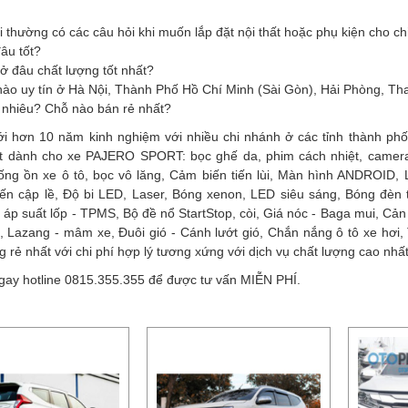
 thường có các câu hỏi khi muốn lắp đặt nội thất hoặc phụ kiện cho c
âu tốt?
 ở đâu chất lượng tốt nhất?
 nào uy tín ở Hà Nội, Thành Phố Hồ Chí Minh (Sài Gòn), Hải Phòng, Th
 nhiêu? Chỗ nào bán rẻ nhất?
ới hơn 10 năm kinh nghiệm với nhiều chi nhánh ở các tỉnh thành phố
ất dành cho xe PAJERO SPORT: bọc ghế da, phim cách nhiệt, camera 
ống ồn xe ô tô, bọc vô lăng, Cảm biến tiến lùi, Màn hình ANDROID, 
iến cập lề, Độ bi LED, Laser, Bóng xenon, LED siêu sáng, Bóng đèn 
áp suất lốp - TPMS, Bộ đề nổ StartStop, còi, Giá nóc - Baga mui, Cản 
it, Lazang - mâm xe, Đuôi gió - Cánh lướt gió, Chắn nắng ô tô xe h
g rẻ nhất với chi phí hợp lý tương xứng với dịch vụ chất lượng cao nhất
gay hotline 0815.355.355 để được tư vấn MIỄN PHÍ.