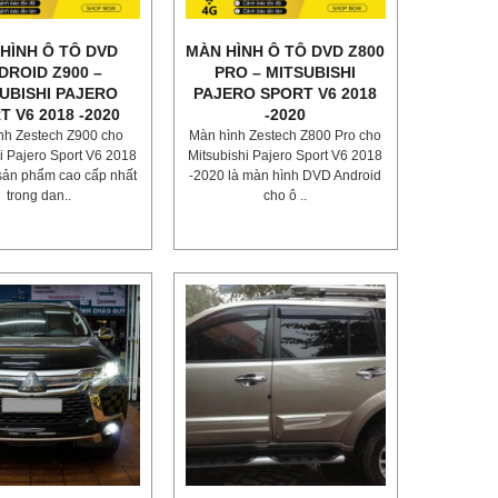
HÌNH Ô TÔ DVD
MÀN HÌNH Ô TÔ DVD Z800
DROID Z900 –
PRO – MITSUBISHI
UBISHI PAJERO
PAJERO SPORT V6 2018
T V6 2018 -2020
-2020
nh Zestech Z900 cho
Màn hình Zestech Z800 Pro cho
i Pajero Sport V6 2018
Mitsubishi Pajero Sport V6 2018
 sản phẩm cao cấp nhất
-2020 là màn hình DVD Android
trong dan..
cho ô ..