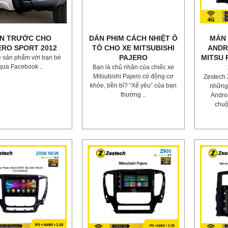
N TRƯỚC CHO
DÁN PHIM CÁCH NHIỆT Ô
MÀN 
ERO SPORT 2012
TÔ CHO XE MITSUBISHI
ANDR
PAJERO
MITSU 
ẻ sản phẩm với bạn bè
qua Facebook ..
Bạn là chủ nhân của chiếc xe
Mitsubishi Pajero có động cơ
Zestech 
khỏe, bền bỉ? “Xế yêu” của bạn
những
thường ..
Andro
chuộ