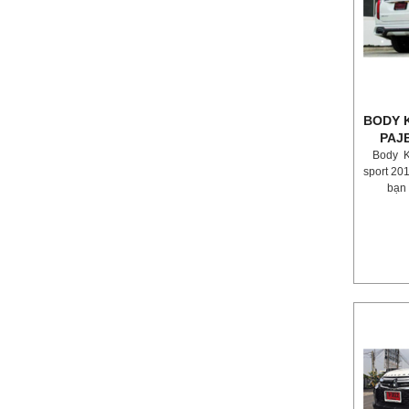
BODY 
PAJ
Body Ki
sport 20
bạn 