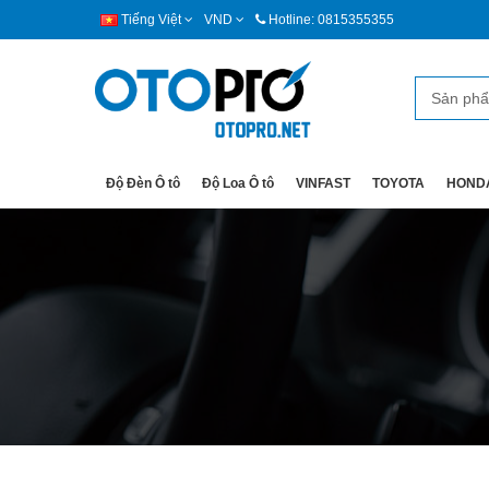
Tiếng Việt
VND
Hotline: 0815355355
Độ Đèn Ô tô
Độ Loa Ô tô
VINFAST
TOYOTA
HOND