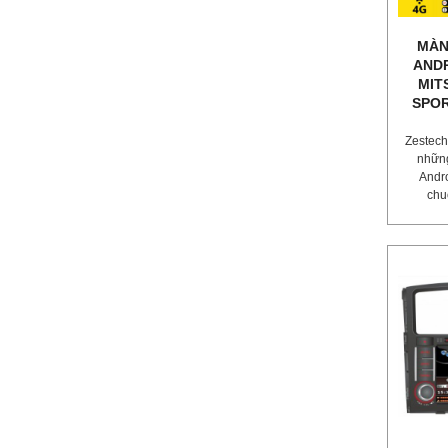
MÀN
ANDR
MIT
SPOR
Zestech
nhữn
Andro
chu