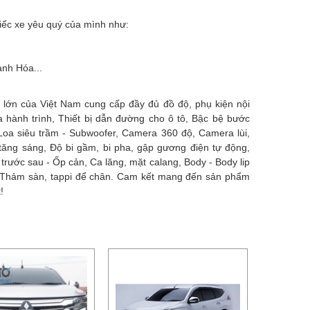
hiếc xe yêu quý của mình như:
anh Hóa...
 lớn của Việt Nam cung cấp đầy đủ đồ độ, phụ kiện nội
hành trình, Thiết bị dẫn đường cho ô tô, Bậc bệ bước
Loa siêu trầm - Subwoofer, Camera 360 độ, Camera lùi,
tăng sáng, Độ bi gầm, bi pha, gập gương điện tự động,
trước sau - Ốp cản, Ca lăng, mặt calang, Body - Body lip
ơi, Thảm sàn, tappi để chân. Cam kết mang đến sản phẩm
!