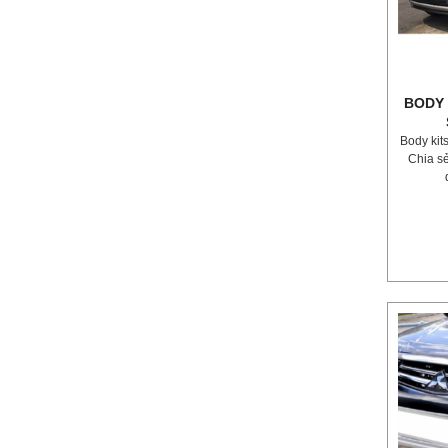
BODY 
Body kit
Chia s