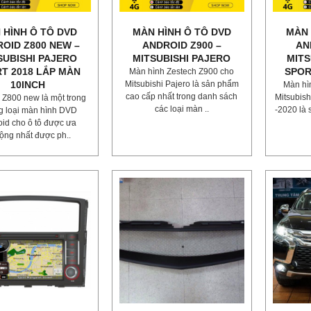
 HÌNH Ô TÔ DVD
MÀN HÌNH Ô TÔ DVD
MÀN 
OID Z800 NEW –
ANDROID Z900 –
AN
SUBISHI PAJERO
MITSUBISHI PAJERO
MITS
T 2018 LẮP MÀN
SPOR
Màn hình Zestech Z900 cho
10INCH
Mitsubishi Pajero là sản phẩm
Màn hì
cao cấp nhất trong danh sách
Mitsubish
 Z800 new là một trong
các loại màn ..
-2020 là
g loại màn hình DVD
id cho ô tô được ưa
ộng nhất được ph..