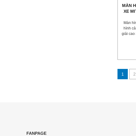
MÀN H
XE MI
Màn hìn
hình cả
giải cao
1
2
FANPAGE