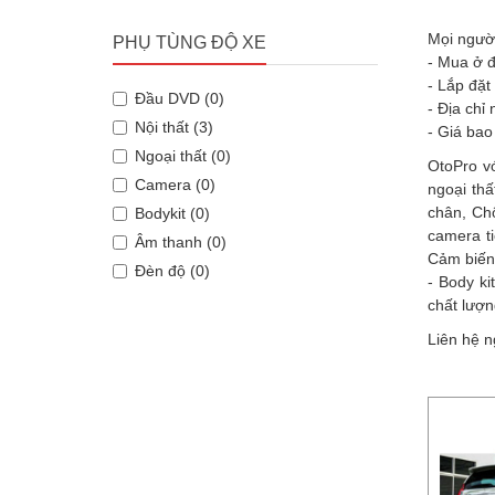
Mọi người
PHỤ TÙNG ĐỘ XE
- Mua ở đ
- Lắp đặt
Đầu DVD (0)
- Địa chỉ
Nội thất (3)
- Giá bao
Ngoại thất (0)
OtoPro v
Camera (0)
ngoại th
chân, Ch
Bodykit (0)
camera t
Âm thanh (0)
Cảm biến 
Đèn độ (0)
- Body k
chất lượn
Liên hệ n