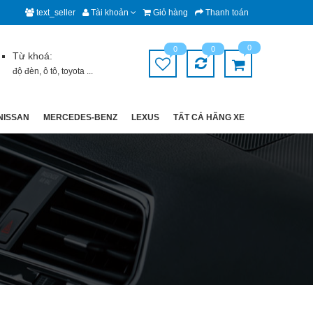
text_seller
Tài khoản
Giỏ hàng
Thanh toán
0
0
0
Từ khoá:
độ đèn
,
ô tô
,
toyota
...
NISSAN
MERCEDES-BENZ
LEXUS
TẤT CẢ HÃNG XE