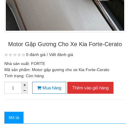
Motor Gập Gương Cho Xe Kia Forte-Cerato
0 đánh giá
/
Viết đánh giá
Nhà sản xuất:
FORTE
Mã sản phẩm:
Motor gập gương cho xe Kia Forte-Cerato
Tình trạng:
Còn hàng
Mua hàng
Thêm vào giỏ hàng
Mô tả