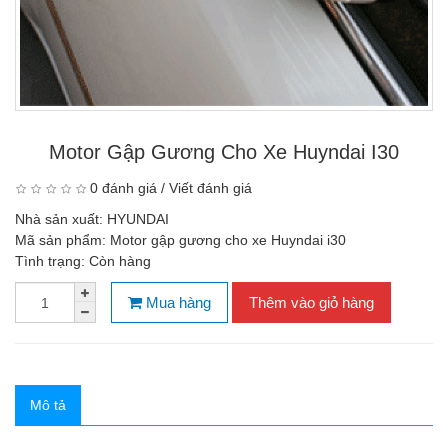
Motor Gập Gương Cho Xe Huyndai I30
0 đánh giá
/
Viết đánh giá
Nhà sản xuất:
HYUNDAI
Mã sản phẩm:
Motor gập gương cho xe Huyndai i30
Tình trạng:
Còn hàng
Mua hàng
Thêm vào giỏ hàng
Mô tả