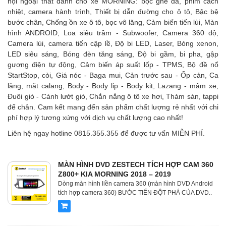
nội ngoại thất dành cho xe MORNING: bọc ghế da, phim cách
nhiệt, camera hành trình, Thiết bị dẫn đường cho ô tô, Bậc bệ
bước chân, Chống ồn xe ô tô, bọc vô lăng, Cảm biến tiến lùi, Màn
hình ANDROID, Loa siêu trầm - Subwoofer, Camera 360 độ,
Camera lùi, camera tiến cập lề, Độ bi LED, Laser, Bóng xenon,
LED siêu sáng, Bóng đèn tăng sáng, Độ bi gầm, bi pha, gập
gương điện tự động, Cảm biến áp suất lốp - TPMS, Bộ đề nổ
StartStop, còi, Giá nóc - Baga mui, Cản trước sau - Ốp cản, Ca
lăng, mặt calang, Body - Body lip - Body kit, Lazang - mâm xe,
Đuôi gió - Cánh lướt gió, Chắn nắng ô tô xe hơi, Thảm sàn, tappi
để chân. Cam kết mang đến sản phẩm chất lượng rẻ nhất với chi
phí hợp lý tương xứng với dịch vụ chất lượng cao nhất!
Liên hệ ngay hotline 0815.355.355 để được tư vấn MIỄN PHÍ.
MÀN HÌNH DVD ZESTECH TÍCH HỢP CAM 360
Z800+ KIA MORNING 2018 – 2019
Dòng màn hình liền camera 360 (màn hình DVD Android
tích hợp camera 360) BƯỚC TIẾN ĐỘT PHÁ CỦA DVD..