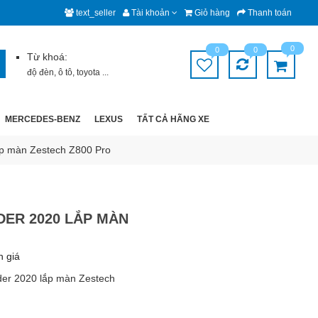
text_seller
Tài khoản
Giỏ hàng
Thanh toán
0
0
0
Từ khoá:
độ đèn
,
ô tô
,
toyota
...
MERCEDES-BENZ
LEXUS
TẤT CẢ HÃNG XE
ắp màn Zestech Z800 Pro
DER 2020 LẮP MÀN
h giá
nder 2020 lắp màn Zestech