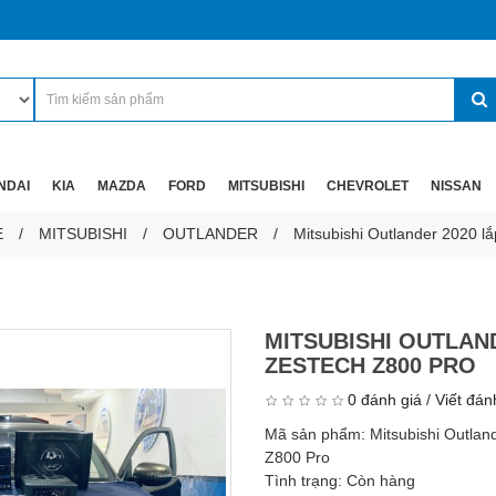
NDAI
KIA
MAZDA
FORD
MITSUBISHI
CHEVROLET
NISSAN
E
MITSUBISHI
OUTLANDER
Mitsubishi Outlander 2020 l
MITSUBISHI OUTLAN
ZESTECH Z800 PRO
0 đánh giá
/
Viết đán
Mã sản phẩm:
Mitsubishi Outla
Z800 Pro
Tình trạng:
Còn hàng