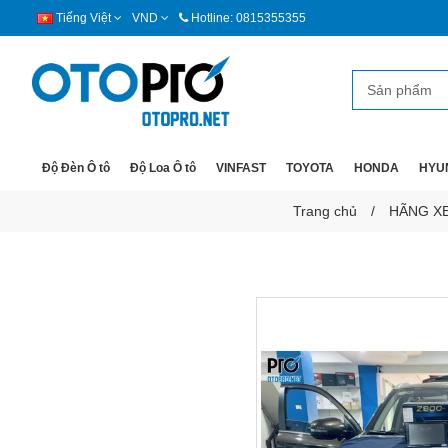
Tiếng Việt
VND
Hotline: 0815355355
Độ Đèn Ô tô
Độ Loa Ô tô
VINFAST
TOYOTA
HONDA
HYU
Trang chủ
HÃNG X