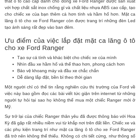
thất ô tô cao cấp dành cho dòng xe Ford Ranger được sản xuất
với hợp chất sắt inox chống gỉ và chất liệu nhựa ABS cao cấp, tạo
cho chiếc xe của bạn thêm cá hơn tính và hầm hố hơn. Mặt ca
lăng ô tô cho xe Ford Ranger còn được trang trí những đèn Led
tạo ánh sáng rất đẹp vào ban đêm.
Ưu điểm của việc lắp đặt mặt ca lăng ô tô
cho xe Ford Ranger
Tạo sự cá tính và khác biệt cho chiếc xe của mình
Nhìn đầu xe hầm hố và thể thao hơn, phong cách hơn
Bảo vệ khoang máy và đầu xe chắc chắn
Dễ dàng lắp đặt, bền bỉ theo thời gian
Một người chỉ có thể tin rằng nghiên cứu thị trường của Ford về
việc này bao gồm đọc các bài viết tức giận trên internet từ những
người tự hỏi tại sao họ không thể mua một chiếc Ranger mới ở
Mỹ.
Sự trở lại của chiếc Ranger thân yêu đã được thông báo với Hoa
Kỳ đã gặp rất nhiều niềm vui từ khắp nơi trên đất liền. Chiếc xe và
các phụ kiện trang trí như mặt ca lăng ô tô cho xe Ford Ranger
đã trở nên không thể thiếu. Không có chi tiết cứng, như thông số