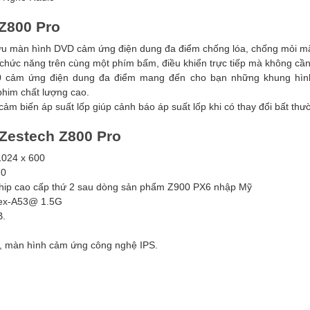
Z800 Pro
ữu màn hình DVD cảm ứng điện dung đa điểm chống lóa, chống mỏi m
u chức năng trên cùng một phím bấm, điều khiển trực tiếp mà không cầ
0 cảm ứng điện dung đa điểm mang đến cho bạn những khung hình
him chất lượng cao.
cảm biến áp suất lốp giúp cảnh báo áp suất lốp khi có thay đổi bất thư
 Zestech Z800 Pro
1024 x 600
.0
chip cao cấp thứ 2 sau dòng sản phẩm Z900 PX6 nhập Mỹ
rtex-A53@ 1.5G
.
, màn hình cảm ứng công nghệ IPS.