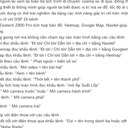
ười lái xem lại toàn bộ lịch trình di chuyển củamà xe đi qua. Đồng thời
 thiết bị thông minh giúp người lái biết được vị trí mà xe đỗ, tốc độ d
gười dùng có thể trải nghiệm đa dạng các tính năng giải trí chỉ trên m
o rõ với DSP 16 kênh.
 Zestech Z800 Pro tích hợp bản đồ: Vietmap, Google Map, Navitel giúp
ng.
ằng giọng nói mà không cần chạm tay vào màn hình bằng các câu lênh
đọc khẩu lệnh: “Đi tới/ Chỉ tới/ Dẫn tới + địa chỉ + bằng Navitel”
ap đọc khẩu lệnh: “Đi tới / Chỉ tới/ Dẫn tới + địa chỉ + bằng Google
 đọc khẩu lệnh: “Đi tới / Chỉ tới/ Dẫn tới + địa chỉ + bằng Vietmap”
i theo câu lệnh: “ Phạt nguội + biển số xe”
hẩu lệnh: “Mở video + tên bài hát”
u lệnh: “Xem + tên kênh”
ết đọc khẩu lệnh: “Thời tiết + tên thành phố”
lốp tích hợp màn hình đọc khẩu lệnh: “mở Áp Suất Lốp”
“ Mở camera trước” hoặc “ Mở camera hành trình”
 lệnh: “ Mở camera phải”
lệnh: “ Mở camera trái”
iếp với điện thoại với các câu lệnh
ết nối với điện thoại qua khẩu lệnh: “Gọi + tên trong danh bạ hoặc sđt 
 “Nghe Radio”