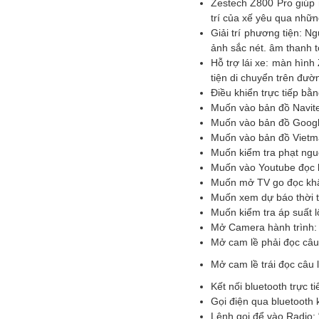
Zestech Z800 Pro giúp ng
trí của xế yêu qua những
Giải trí phương tiện: N
ảnh sắc nét. âm thanh t
Hỗ trợ lái xe: màn hình
tiện di chuyển trên đườ
Điều khiển trực tiếp b
Muốn vào bản đồ Navitel 
Muốn vào bản đồ Googlem
Muốn vào bản đồ Vietmap
Muốn kiểm tra phạt nguộ
Muốn vào Youtube đọc k
Muốn mở TV go đọc khẩ
Muốn xem dự báo thời ti
Muốn kiểm tra áp suất 
Mở Camera hành trình: 
Mở cam lề phải đọc câu
Mở cam lề trái đọc câu 
Kết nối bluetooth trực t
Gọi điện qua bluetooth k
Lệnh gọi để vào Radio: