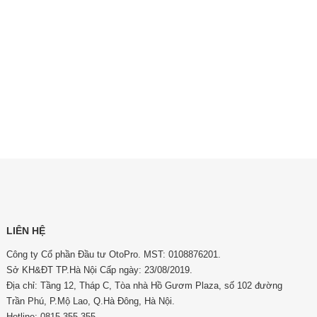
LIÊN HỆ
Công ty Cổ phần Đầu tư OtoPro. MST: 0108876201.
Sở KH&ĐT TP.Hà Nội Cấp ngày: 23/08/2019.
Địa chỉ: Tầng 12, Tháp C, Tòa nhà Hồ Gươm Plaza, số 102 đường
Trần Phú, P.Mộ Lao, Q.Hà Đông, Hà Nội.
Hotline: 0815 355 355