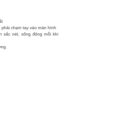
ắt
n phải chạm tay vào màn hình
 sắc nét, sống động mỗi khi
ờng.