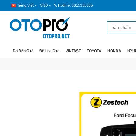
Tiếng Việt
VND
Hotline: 0815355355
Độ Đèn Ô tô
Độ Loa Ô tô
VINFAST
TOYOTA
HONDA
HYU