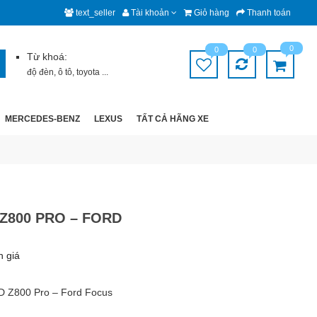
text_seller
Tài khoản
Giỏ hàng
Thanh toán
0
0
0
Từ khoá:
độ đèn
,
ô tô
,
toyota
...
MERCEDES-BENZ
LEXUS
TẤT CẢ HÃNG XE
Z800 PRO – FORD
h giá
D Z800 Pro – Ford Focus