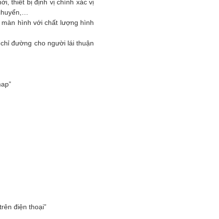
, thiết bị định vị chính xác vị
i chuyển,…
ột màn hình với chất lượng hình
 chỉ đường cho người lái thuận
map”
trên điện thoại”