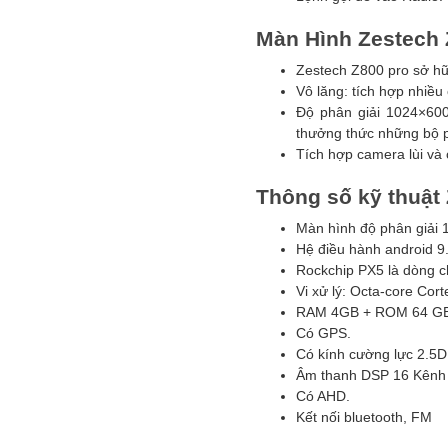
Màn Hình Zestech 
Zestech Z800 pro sở h
Vô lăng: tích hợp nhiề
Độ phân giải 1024×60
thưởng thức những bộ p
Tích hợp camera lùi và 
Thông số kỹ thuật
Màn hình độ phân giải 
Hệ điều hành android 9
Rockchip PX5 là dòng 
Vi xử lý: Octa-core Co
RAM 4GB + ROM 64 GB
Có GPS.
Có kính cường lực 2.5D
Âm thanh DSP 16 Kênh
Có AHD.
Kết nối bluetooth, FM