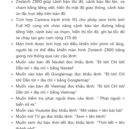
Zestech Z800 giúp cảnh báo tốc độ, cảnh báo lấn làn, va
chạm bằng tiếng việt, hiển thị mật độ giao thông, cảnh báo
ùn tắc trực tiếp trên bản đồ.
Tích hợp Camera hành trình R1 cho phép xem hình ảnh
Full HD cùng với chức năng cảnh báo làn đường bằng
tiếng Việt, cảnh báo va chạm, hiển thị tốc độ, ghi lại tốc độ
xe chạy tạo góc cam rộng 170 độ
Màn hình được tích hợp nút điều khiển trên phím vô lăng,
người lái có thể điều khiển màn hình Zestech Z800 bằng
giọng nói thông qua các câu lệnh:
Muốn vào bản đồ Navitel đọc khẩu lệnh: “Đi tới/ Chỉ tới/
Dẫn tới + địa chỉ + bằng Navitel”
Muốn vào bản đồ Googlemap đọc khẩu lệnh: “Đi tới/ Chỉ
tới/ Dẫn tới + địa chỉ + bằng Googlemap”
Muốn vào bản đồ Vietmap đọc khẩu lệnh: “Đi tới/ Chỉ tới/
Dẫn tới + địa chỉ + bằng Vietmap”
Muốn kiểm tra phạt nguội theo câu lệnh: “ Phạt nguội +
biển số xe”
Muốn vào Youtube đọc khẩu lệnh: “Mở video + tên bài hát”
Muốn mở TV go đọc khẩu lệnh: “Xem + tên kênh”
Muốn xem dự báo thời tiết đọc khẩu lệnh: “Thời tiết + tên
thành phố”