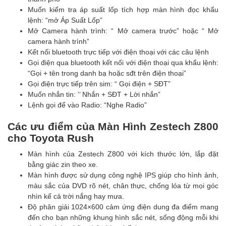
Muốn kiểm tra áp suất lốp tích hợp màn hình đọc khẩu
lệnh: “mở Áp Suất Lốp”
Mở Camera hành trình: “ Mở camera trước” hoặc “ Mở
camera hành trình”
Kết nối bluetooth trực tiếp với điện thoại với các câu lệnh
Gọi điện qua bluetooth kết nối với điện thoại qua khẩu lệnh:
“Gọi + tên trong danh bạ hoặc sđt trên điện thoại”
Gọi điện trực tiếp trên sim: “ Gọi điện + SĐT”
Muốn nhắn tin: ‘’ Nhắn + SĐT + Lời nhắn”
Lệnh gọi để vào Radio: “Nghe Radio”
Các ưu điểm của Màn Hình Zestech Z800
cho Toyota Rush
Màn hình của Zestech Z800 với kích thước lớn, lắp đặt
bằng giác zin theo xe.
Màn hình được sử dụng công nghệ IPS giúp cho hình ảnh,
màu sắc của DVD rõ nét, chân thực, chống lóa từ mọi góc
nhìn kể cả trời nắng hay mưa.
Độ phân giải 1024×600 cảm ứng điện dung đa điểm mang
đến cho bạn những khung hình sắc nét, sống động mỗi khi