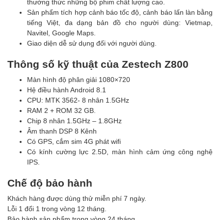
thưởng thức những bộ phim chất lượng cao.
Sản phẩm tích hợp cảnh báo tốc độ, cảnh báo lấn làn bằng
tiếng Việt, đa dạng bản đồ cho người dùng: Vietmap,
Navitel, Google Maps.
Giao diện dễ sử dụng đối với người dùng.
Thông số kỹ thuật của Zestech Z800
Màn hình độ phân giải 1080×720
Hệ điều hành Android 8.1
CPU: MTK 3562- 8 nhân 1.5GHz
RAM 2 + ROM 32 GB.
Chip 8 nhân 1.5GHz – 1.8GHz
Âm thanh DSP 8 Kênh
Có GPS, cắm sim 4G phát wifi
Có kính cường lực 2.5D, màn hình cảm ứng công nghệ
IPS.
Chế độ bảo hành
Khách hàng được dùng thử miễn phí 7 ngày.
Lỗi 1 đổi 1 trong vòng 12 tháng.
Bảo hành sản phẩm trong vòng 24 tháng.