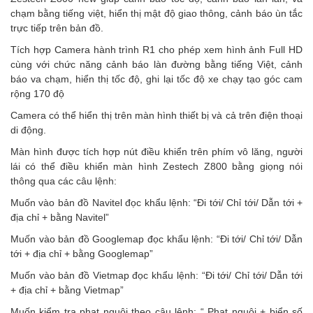
chạm bằng tiếng việt, hiển thị mật độ giao thông, cảnh báo ùn tắc
trực tiếp trên bản đồ.
Tích hợp Camera hành trình R1 cho phép xem hình ảnh Full HD
cùng với chức năng cảnh báo làn đường bằng tiếng Việt, cảnh
báo va chạm, hiển thị tốc độ, ghi lại tốc độ xe chạy tạo góc cam
rộng 170 độ
Camera có thể hiển thị trên màn hình thiết bị và cả trên điện thoại
di động.
Màn hình được tích hợp nút điều khiển trên phím vô lăng, người
lái có thể điều khiển màn hình Zestech Z800 bằng giọng nói
thông qua các câu lệnh:
Muốn vào bản đồ Navitel đọc khẩu lệnh: “Đi tới/ Chỉ tới/ Dẫn tới +
địa chỉ + bằng Navitel”
Muốn vào bản đồ Googlemap đọc khẩu lệnh: “Đi tới/ Chỉ tới/ Dẫn
tới + địa chỉ + bằng Googlemap”
Muốn vào bản đồ Vietmap đọc khẩu lệnh: “Đi tới/ Chỉ tới/ Dẫn tới
+ địa chỉ + bằng Vietmap”
Muốn kiểm tra phạt nguội theo câu lệnh: “ Phạt nguội + biển số