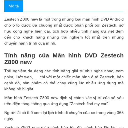
Mô tả
Zestech Z800 new là một trong những loại màn hình DVD Android
cho ô tô được ưa chuộng nhất được phân phối bởi Zestech, sở
hữu công nghệ hiện đại, tích hợp nhiều tính năng ưu việt đem
đến cho khách hàng những trải nghiệm tốt nhất trên những
chuyến hành trình của mình.
Tính năng của Màn hình DVD Zestech
Z800 new
Trải nghiệm đa dạng các tính năng giải trí như nghe nhạc, xem
phim, lướt web,… chỉ với một chiếc màn hình ô tô Zestech, bên
cạnh đó, sản phẩm có thể chay cùng lúc nhiều ứng dụng mà
không hề bị giật.
Màn hình Zestech Z800 new định vị chính xác vị trí của xế yêu
trên điện thoại thông qua ứng dụng “Zestech find my car”
Người lái có thể xem lại lịch trình di chuyển của xe trong vòng 365
ngày
Zestech Z800 new giúp cảnh báo tốc độ, cảnh báo lấn làn, va