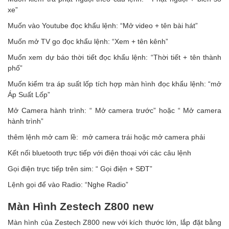
xe”
Muốn vào Youtube đọc khẩu lệnh: “Mở video + tên bài hát”
Muốn mở TV go đọc khẩu lệnh: “Xem + tên kênh”
Muốn xem dự báo thời tiết đọc khẩu lệnh: “Thời tiết + tên thành
phố”
Muốn kiểm tra áp suất lốp tích hợp màn hình đọc khẩu lệnh: “mở
Áp Suất Lốp”
Mở Camera hành trình: “ Mở camera trước” hoặc “ Mở camera
hành trình”
thêm lệnh mở cam lề: mở camera trái hoặc mở camera phải
Kết nối bluetooth trực tiếp với điện thoại với các câu lệnh
Gọi điện trực tiếp trên sim: “ Gọi điện + SĐT”
Lệnh gọi để vào Radio: “Nghe Radio”
Màn Hình Zestech Z800 new
Màn hình của Zestech Z800 new với kích thước lớn, lắp đặt bằng