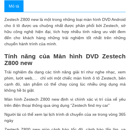
Mô tả
Zestech Z800 new là một trong những loại màn hình DVD Android
cho ô tô được ưa chuộng nhất được phân phối bởi Zestech, sở
hữu công nghệ hiện đại, tích hợp nhiều tính năng ưu việt đem
đến cho khách hàng những trải nghiệm tốt nhất trên những
chuyến hành trình của mình.
Tính năng của Màn hình DVD Zestech
Z800 new
Trải nghiệm đa dạng các tính năng giải trí như nghe nhạc, xem
phim, lướt web,… chỉ với một chiếc màn hình ô tô Zestech, bên
cạnh đó, sản phẩm có thể chay cùng lúc nhiều ứng dụng mà
không hề bị giật.
Màn hình Zestech Z800 new định vị chính xác vị trí của xế yêu
trên điện thoại thông qua ứng dụng “Zestech find my car”
Người lái có thể xem lại lịch trình di chuyển của xe trong vòng 365
ngày
Zestech Z800 new giúp cảnh báo tốc độ, cảnh báo lấn làn, va