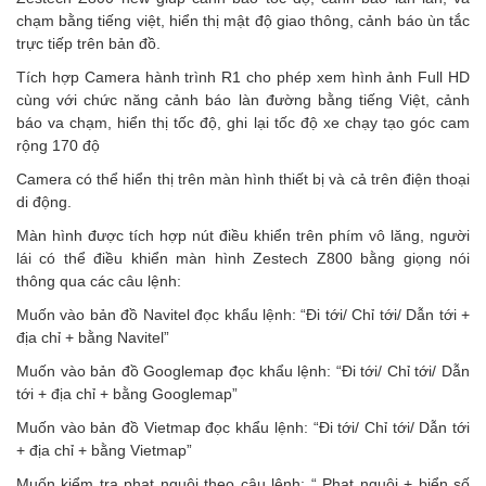
chạm bằng tiếng việt, hiển thị mật độ giao thông, cảnh báo ùn tắc
trực tiếp trên bản đồ.
Tích hợp Camera hành trình R1 cho phép xem hình ảnh Full HD
cùng với chức năng cảnh báo làn đường bằng tiếng Việt, cảnh
báo va chạm, hiển thị tốc độ, ghi lại tốc độ xe chạy tạo góc cam
rộng 170 độ
Camera có thể hiển thị trên màn hình thiết bị và cả trên điện thoại
di động.
Màn hình được tích hợp nút điều khiển trên phím vô lăng, người
lái có thể điều khiển màn hình Zestech Z800 bằng giọng nói
thông qua các câu lệnh:
Muốn vào bản đồ Navitel đọc khẩu lệnh: “Đi tới/ Chỉ tới/ Dẫn tới +
địa chỉ + bằng Navitel”
Muốn vào bản đồ Googlemap đọc khẩu lệnh: “Đi tới/ Chỉ tới/ Dẫn
tới + địa chỉ + bằng Googlemap”
Muốn vào bản đồ Vietmap đọc khẩu lệnh: “Đi tới/ Chỉ tới/ Dẫn tới
+ địa chỉ + bằng Vietmap”
Muốn kiểm tra phạt nguội theo câu lệnh: “ Phạt nguội + biển số