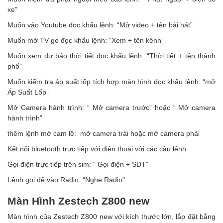
xe”
Muốn vào Youtube đọc khẩu lệnh: “Mở video + tên bài hát”
Muốn mở TV go đọc khẩu lệnh: “Xem + tên kênh”
Muốn xem dự báo thời tiết đọc khẩu lệnh: “Thời tiết + tên thành
phố”
Muốn kiểm tra áp suất lốp tích hợp màn hình đọc khẩu lệnh: “mở
Áp Suất Lốp”
Mở Camera hành trình: “ Mở camera trước” hoặc “ Mở camera
hành trình”
thêm lệnh mở cam lề: mở camera trái hoặc mở camera phải
Kết nối bluetooth trực tiếp với điện thoại với các câu lệnh
Gọi điện trực tiếp trên sim: “ Gọi điện + SĐT”
Lệnh gọi để vào Radio: “Nghe Radio”
Màn Hình Zestech Z800 new
Màn hình của Zestech Z800 new với kích thước lớn, lắp đặt bằng