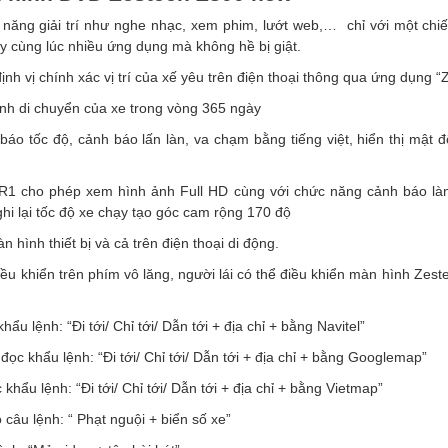
 năng giải trí như nghe nhạc, xem phim, lướt web,… chỉ với một chi
y cùng lúc nhiều ứng dụng mà không hề bị giật.
h vị chính xác vị trí của xế yêu trên điện thoại thông qua ứng dụng “
trình di chuyển của xe trong vòng 365 ngày
áo tốc độ, cảnh báo lấn làn, va chạm bằng tiếng việt, hiển thị mật đ
R1 cho phép xem hình ảnh Full HD cùng với chức năng cảnh báo làn
ghi lại tốc độ xe chạy tạo góc cam rộng 170 độ
n hình thiết bị và cả trên điện thoại di động.
ều khiển trên phím vô lăng, người lái có thể điều khiển màn hình Zes
u lệnh: “Đi tới/ Chỉ tới/ Dẫn tới + địa chỉ + bằng Navitel”
 khẩu lệnh: “Đi tới/ Chỉ tới/ Dẫn tới + địa chỉ + bằng Googlemap”
ẩu lệnh: “Đi tới/ Chỉ tới/ Dẫn tới + địa chỉ + bằng Vietmap”
 câu lệnh: “ Phạt nguội + biển số xe”