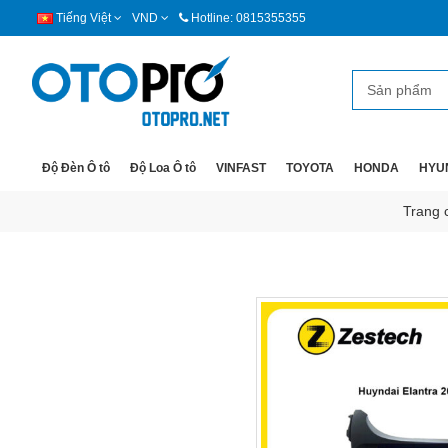
Tiếng Việt
VND
Hotline: 0815355355
Độ Đèn Ô tô
Độ Loa Ô tô
VINFAST
TOYOTA
HONDA
HYU
Trang 