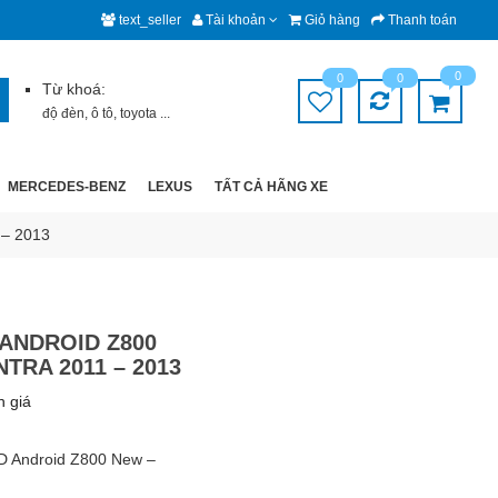
text_seller
Tài khoản
Giỏ hàng
Thanh toán
0
0
0
Từ khoá:
độ đèn
,
ô tô
,
toyota
...
MERCEDES-BENZ
LEXUS
TẤT CẢ HÃNG XE
 – 2013
 ANDROID Z800
TRA 2011 – 2013
h giá
D Android Z800 New –