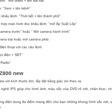
nh: “Mở video + tên bài hát”
: “Xem + tên kênh”
khẩu lệnh: “Thời tiết + tên thành phố”
ch hợp màn hình đọc khẩu lệnh: “mở Áp Suất Lốp”
amera trước” hoặc “ Mở camera hành trình”
era trái hoặc mở camera phải
 điện thoại với các câu lệnh
Gọi điện + SĐT”
 Radio”
 Z800 new
 với kích thước lớn, lắp đặt bằng giác zin theo xe.
nghệ IPS giúp cho hình ảnh, màu sắc của DVD rõ nét, chân thực, chố
ng điện dung đa điểm mang đến cho bạn những khung hình sắc nét, s
o.