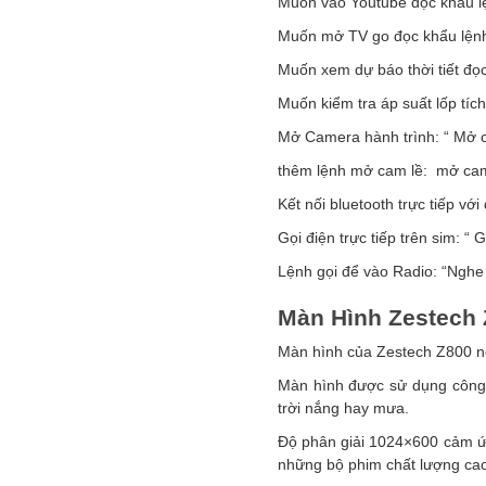
Muốn vào Youtube đọc khẩu lệ
Muốn mở TV go đọc khẩu lệnh
Muốn xem dự báo thời tiết đọc 
Muốn kiểm tra áp suất lốp tí
Mở Camera hành trình: “ Mở c
thêm lệnh mở cam lề: mở cam
Kết nối bluetooth trực tiếp với
Gọi điện trực tiếp trên sim: “ 
Lệnh gọi để vào Radio: “Nghe
Màn Hình Zestech
Màn hình của Zestech Z800 new
Màn hình được sử dụng công 
trời nắng hay mưa.
Độ phân giải 1024×600 cảm ứ
những bộ phim chất lượng ca