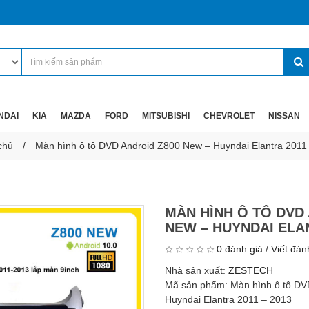
NDAI
KIA
MAZDA
FORD
MITSUBISHI
CHEVROLET
NISSAN
chủ
Màn hình ô tô DVD Android Z800 New – Huyndai Elantra 2011
MÀN HÌNH Ô TÔ DVD
NEW – HUYNDAI ELAN
0 đánh giá
/
Viết đán
Nhà sản xuất:
ZESTECH
Mã sản phẩm:
Màn hình ô tô DV
Huyndai Elantra 2011 – 2013