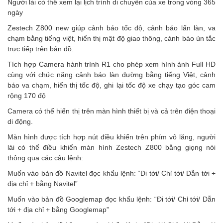
Người lái có thể xem lại lịch trình di chuyển của xe trong vòng 365
ngày
Zestech Z800 new giúp cảnh báo tốc độ, cảnh báo lấn làn, va
chạm bằng tiếng việt, hiển thị mật độ giao thông, cảnh báo ùn tắc
trực tiếp trên bản đồ.
Tích hợp Camera hành trình R1 cho phép xem hình ảnh Full HD
cùng với chức năng cảnh báo làn đường bằng tiếng Việt, cảnh
báo va chạm, hiển thị tốc độ, ghi lại tốc độ xe chạy tạo góc cam
rộng 170 độ
Camera có thể hiển thị trên màn hình thiết bị và cả trên điện thoại
di động.
Màn hình được tích hợp nút điều khiển trên phím vô lăng, người
lái có thể điều khiển màn hình Zestech Z800 bằng giọng nói
thông qua các câu lệnh:
Muốn vào bản đồ Navitel đọc khẩu lệnh: “Đi tới/ Chỉ tới/ Dẫn tới +
địa chỉ + bằng Navitel”
Muốn vào bản đồ Googlemap đọc khẩu lệnh: “Đi tới/ Chỉ tới/ Dẫn
tới + địa chỉ + bằng Googlemap”