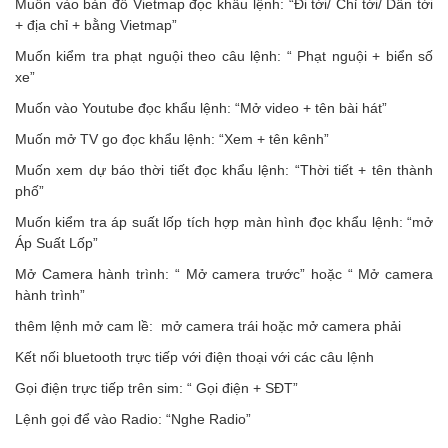
Muốn vào bản đồ Vietmap đọc khẩu lệnh: “Đi tới/ Chỉ tới/ Dẫn tới
+ địa chỉ + bằng Vietmap”
Muốn kiểm tra phạt nguội theo câu lệnh: “ Phạt nguội + biển số
xe”
Muốn vào Youtube đọc khẩu lệnh: “Mở video + tên bài hát”
Muốn mở TV go đọc khẩu lệnh: “Xem + tên kênh”
Muốn xem dự báo thời tiết đọc khẩu lệnh: “Thời tiết + tên thành
phố”
Muốn kiểm tra áp suất lốp tích hợp màn hình đọc khẩu lệnh: “mở
Áp Suất Lốp”
Mở Camera hành trình: “ Mở camera trước” hoặc “ Mở camera
hành trình”
thêm lệnh mở cam lề: mở camera trái hoặc mở camera phải
Kết nối bluetooth trực tiếp với điện thoại với các câu lệnh
Gọi điện trực tiếp trên sim: “ Gọi điện + SĐT”
Lệnh gọi để vào Radio: “Nghe Radio”