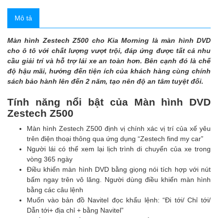
Mô tả
Màn hình Zestech Z500 cho Kia Morning là màn hình DVD
cho ô tô với chất lượng vượt trội, đáp ứng được tất cả nhu
cầu giải trí và hỗ trợ lái xe an toàn hơn. Bên cạnh đó là chế
độ hậu mãi, hướng đến tiện ích của khách hàng cùng chính
sách bảo hành lên đến 2 năm, tạo nên độ an tâm tuyệt đối.
Tính năng nổi bật của Màn hình DVD
Zestech Z500
Màn hình Zestech Z500 định vị chính xác vị trí của xế yêu
trên điện thoại thông qua ứng dụng “Zestech find my car”
Người lái có thể xem lại lịch trình di chuyển của xe trong
vòng 365 ngày
Điều khiển màn hình DVD bằng giọng nói tích hợp với nút
bấm ngay trên vô lăng. Người dùng điều khiển màn hình
bằng các câu lệnh
Muốn vào bản đồ Navitel đọc khẩu lệnh: “Đi tới/ Chỉ tới/
Dẫn tới+ địa chỉ + bằng Navitel”