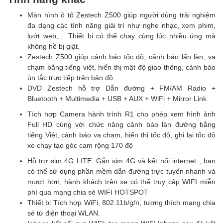
Màn hình ô tô Zestech Z500 giúp người dùng trải nghiệm
đa dạng các tính năng giải trí như nghe nhạc, xem phim,
lướt web,… Thiết bị có thể chay cùng lúc nhiều ứng mà
không hề bị giật.
Zestech Z500 giúp cảnh báo tốc độ, cảnh báo lấn làn, va
chạm bằng tiếng việt, hiển thị mật độ giao thông, cảnh báo
ùn tắc trực tiếp trên bản đồ.
DVD Zestech hỗ trợ Dẫn đường + FM/AM Radio +
Bluetooth + Multimedia + USB + AUX + WiFi + Mirror Link
Tích hợp Camera hành trình R1 cho phép xem hình ảnh
Full HD cùng với chức năng cảnh báo làn đường bằng
tiếng Việt, cảnh báo va chạm, hiển thị tốc độ, ghi lại tốc độ
xe chạy tạo góc cam rộng 170 độ
Hỗ trợ sim 4G LITE. Gắn sim 4G và kết nối internet , bạn
có thể sử dụng phần mềm dẫn đường trực tuyến nhanh và
mượt hơn, hành khách trên xe có thể truy cập WIFI miễn
phí qua mạng chia sẻ WIFI HOTSPOT
Thiết bị Tích hợp WiFi, 802.11b/g/n, tương thích mạng chia
sẻ từ điện thoại WLAN.