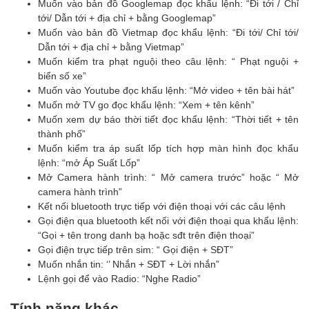
Muốn vào bản đồ Googlemap đọc khẩu lệnh: “Đi tới / Chỉ
tới/ Dẫn tới + địa chỉ + bằng Googlemap”
Muốn vào bản đồ Vietmap đọc khẩu lệnh: “Đi tới/ Chỉ tới/
Dẫn tới + địa chỉ + bằng Vietmap”
Muốn kiểm tra phạt nguội theo câu lệnh: “ Phạt nguội +
biển số xe”
Muốn vào Youtube đọc khẩu lệnh: “Mở video + tên bài hát”
Muốn mở TV go đọc khẩu lệnh: “Xem + tên kênh”
Muốn xem dự báo thời tiết đọc khẩu lệnh: “Thời tiết + tên
thành phố”
Muốn kiểm tra áp suất lốp tích hợp màn hình đọc khẩu
lệnh: “mở Áp Suất Lốp”
Mở Camera hành trình: “ Mở camera trước” hoặc “ Mở
camera hành trình”
Kết nối bluetooth trực tiếp với điện thoại với các câu lệnh
Gọi điện qua bluetooth kết nối với điện thoại qua khẩu lệnh:
“Gọi + tên trong danh bạ hoặc sđt trên điện thoại”
Gọi điện trực tiếp trên sim: “ Gọi điện + SĐT”
Muốn nhắn tin: ‘’ Nhắn + SĐT + Lời nhắn”
Lệnh gọi để vào Radio: “Nghe Radio”
Tính năng khác