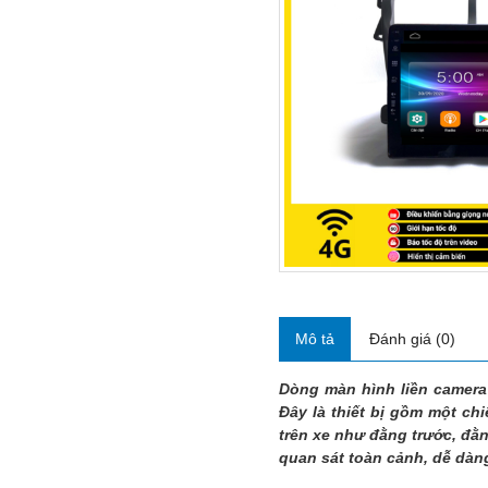
Mô tả
Đánh giá (0)
Dòng màn hình liền camer
Đây là thiết bị gồm một ch
trên xe như đằng trước, đằ
quan sát toàn cảnh, dễ dàng