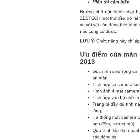
Hiển thị cảm biến
Đường phố nội thành chật hẹ
ZESTECH mọi thứ đều trở nên 
xe với vật cản đồng thời phát
nào cũng có được.
LƯU Ý
: Chức năng này chỉ áp
Ưu điểm của màn h
2013
Góc nhìn siêu rộng và l
an toàn.
Tích hợp cả camera lùi
Hình ảnh 4 mắt camera 
Tích hợp vào bộ nhớ tro
Trang bị đầy đủ tính n
lăng,….
Hệ thống mắt camera có
ban đêm, sương mù).
Quá trình lắp đặt nhan
các dòng xe.