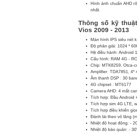
Hình ảnh chuẩn AHD rõ
nhất.
Thông số kỹ thuậ
Vios 2009 - 2013
Màn hình IPS siêu nét k
Độ phân giải: 1024 * 60
Hệ điều hành: Android 
Cấu hình: RAM 4G - R
Chip: MTK8259, Otca-c
Amplifier: TDA7851, 4* 
Âm thanh DSP : 30 ban
4G chipset : MT6177
Camera AHD: 4 mắt ca
Tích hợp: Đầu Android 
Tích hợp sim 4G LTE, wi
Tích hợp điều khiển gi
Đánh lái theo vô lăng (
Nhiệt độ hoạt động: - 
Nhiệt độ bảo quản: - 