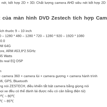
 nét, kết hợp 2D + 3D
:
Chất lượng camera AHD siêu nét kết hợp 2D +
t của màn hình DVD Zestech tích hợp Cam
ích thước 9 – 10 inch
0 – 1280 * 480 – 1280 * 720 – 1280 * 920 – 1920 * 1080
10.0
OM 64G
ore, ARM A53,8*2.5GHz
45 Watts
ds real EQ DSP
m
+ camera 360 + camera lùi + camera gương + camera hành trình
fi, GPS, Bluetooth
ọng nói ZESTECH, điều khiển tắt bật camera bằng giọng nói
mọi xe đều có thể đánh lái được nếu có cân bằng điện tử)
20℃ ~ 80℃
30℃ ~ 85℃