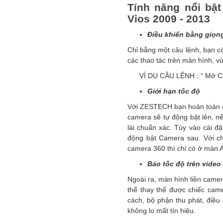
Tính năng nổi bậ
Vios 2009 - 2013
Điều khiển bằng giọn
Chỉ bằng một câu lệnh, bạn có
các thao tác trên màn hình, vừ
VÍ DỤ CÂU LỆNH : “ Mở Camer
Giới hạn tốc độ
Với ZESTECH bạn hoàn toàn có 
camera sẽ tự động bật lên, nế
lái chuẩn xác. Tùy vào cài đặ
động bật Camera sau. Với ch
camera 360 thì chỉ có ở màn 
Báo tốc độ trên video
Ngoài ra, màn hình liền camer
thể thay thế được chiếc cam
cách, bộ phận thu phát, điều 
không lo mất tín hiệu.