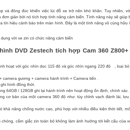
p và đông đúc khiến việc lùi đỗ xe trở nên khó khăn. Tuy nhiên, vớ
đơn giản bởi nó tích hợp tính năng cảm biến. Tính năng này sẽ giúp
 ra tín hiệu cánh báo trên màn hình. Đây là một tính năng vô cùng hữ
 dụng với xe zin có chức năng cảm biến
ình DVD Zestech tích hợp Cam 360 Z800+ 
inh hoạt với góc nhìn dọc 115 độ và góc nhìn ngang 220 độ , loại bỏ
 + camera gương + camera hành trình + Camera tiến .
ghi hình đồng thời.
ng 64GB / 128GB ghi lại hành trình nên hoạt động ổn định, chính xác.
ăng cơ bản của một camera 360 độ như: tùy chỉnh vạch đánh lái, lưu l
 khả năng chống nước cao, phù hợp với nhiều điều kiện thời tiết, mô
h chóng, cắm giắc zin toàn bộ không làm ảnh hưởng tới kết cấu của x