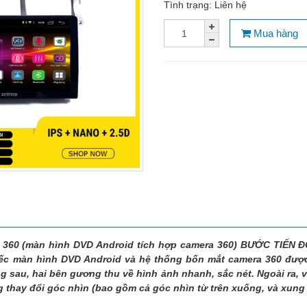
Tình trạng:
Liên hệ
Mua hàng
a 360 (màn hình DVD Android tích hợp camera 360) BƯỚC TIẾN
iếc màn hình DVD Android và hệ thống bốn mắt camera 360 được
ng sau, hai bên gương thu về hình ảnh nhanh, sắc nét. Ngoài ra,
 thay đổi góc nhìn (bao gồm cả góc nhìn từ trên xuống, và xung 