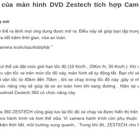
t của màn hình DVD Zestech tích hợp Cam
g nói
 thể ra lệnh mọi ứng dụng được mở ra. Điều này sẽ giúp bạn tập trun
a tiết kiệm thời gian, vừa an toàn.
a trước/sau/trái/phải ‘’
thể cài đặt mức giới hạn tốc độ (10 Km/h , 20Km /h, 30 Km/h ). Khi 
u vận tốc xe trên mức tốc độ này, màn hình sẽ tự động tắt. Bạn chỉ 
t vận tốc từ 40km đến 70km , khi xe chạy trong tốc độ này ,gảy xi nh
ức năng này sẽ giúp lái xe an toàn hơn khi sang đường . Hiện tại v
Android Zestech 360 có chức năng này.
a 360 ZESTECH cũng giúp lưu lại tốc độ xe chạy và được hiển thị trên
era hành trình và hơn thế nữa. Vì camera hành trình còn phụ thuộc
kiện thời tiết, môi trường xung quanh,.. Trong khi đó, ZESTECH cho 