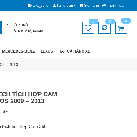
text_seller
Tài khoản
Giỏ hàng
Thanh toán
0
0
0
Từ khoá:
độ đèn
,
ô tô
,
toyota
...
MERCEDES-BENZ
LEXUS
TẤT CẢ HÃNG XE
09 – 2013
ECH TÍCH HỢP CAM
OS 2009 – 2013
h giá
stech tích hợp Cam 360