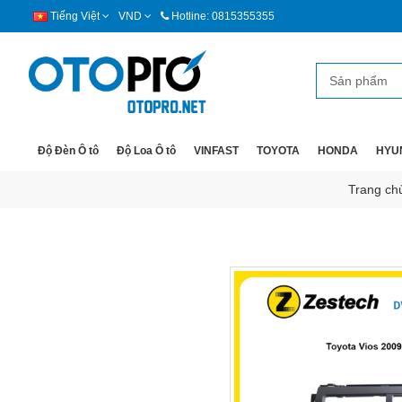
Tiếng Việt
VND
Hotline: 0815355355
Độ Đèn Ô tô
Độ Loa Ô tô
VINFAST
TOYOTA
HONDA
HYU
Trang ch