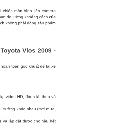
i chiếc màn hình liền camera
 bạn đo lường khoảng cách của
u ích không phải dòng sản phẩm
Toyota Vios 2009 -
 hoàn toàn góc khuất để lái xe
ại video HD, đánh lái theo vô
i trường khác nhau (trời mưa,
e và lắp đặt được cho hầu hết