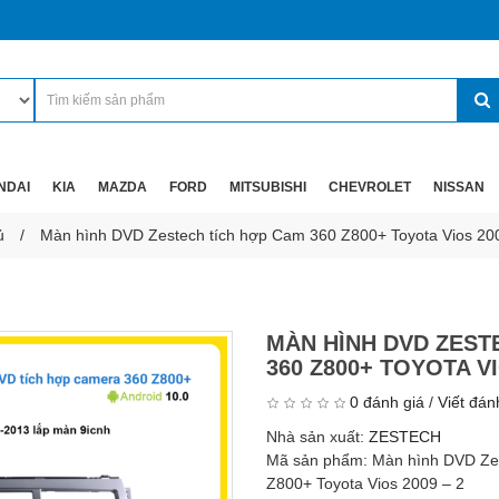
NDAI
KIA
MAZDA
FORD
MITSUBISHI
CHEVROLET
NISSAN
ủ
Màn hình DVD Zestech tích hợp Cam 360 Z800+ Toyota Vios 20
MÀN HÌNH DVD ZEST
360 Z800+ TOYOTA VI
0 đánh giá
/
Viết đán
Nhà sản xuất:
ZESTECH
Mã sản phẩm:
Màn hình DVD Ze
Z800+ Toyota Vios 2009 – 2