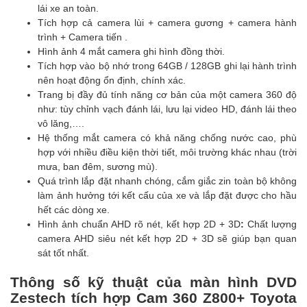
lái xe an toàn.
Tích hợp cả camera lùi + camera gương + camera hành
trình + Camera tiến .
Hình ảnh 4 mắt camera ghi hình đồng thời.
Tích hợp vào bộ nhớ trong 64GB / 128GB ghi lại hành trình
nên hoạt động ổn định, chính xác.
Trang bị đầy đủ tính năng cơ bản của một camera 360 độ
như: tùy chỉnh vạch đánh lái, lưu lại video HD, đánh lái theo
vô lăng,….
Hệ thống mắt camera có khả năng chống nước cao, phù
hợp với nhiều điều kiện thời tiết, môi trường khác nhau (trời
mưa, ban đêm, sương mù).
Quá trình lắp đặt nhanh chóng, cắm giắc zin toàn bộ không
làm ảnh hưởng tới kết cấu của xe và lắp đặt được cho hầu
hết các dòng xe.
Hình ảnh chuẩn AHD rõ nét, kết hợp 2D + 3D
:
Chất lượng
camera AHD siêu nét kết hợp 2D + 3D sẽ giúp bạn quan
sát tốt nhất.
Thông số kỹ thuật của màn hình DVD
Zestech tích hợp Cam 360 Z800+ Toyota