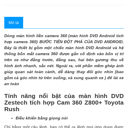
Mô tả
Dòng màn hình liền camera 360 (màn hình DVD Android tích
hợp camera 360) BƯỚC TIẾN ĐỘT PHÁ CỦA DVD ANDROID.
Đây là thiết bị gồm một chiếc màn hình DVD Android và hệ
thống bốn mắt camera 360 được gắn cố định vào bốn vị trí
trên xe như đằng trước, đằng sau, hai bên gương thu về
hình ảnh nhanh, sắc nét. Ngoài ra, với phần mềm ghép ảnh
giúp quan sát toàn cảnh, dễ dàng thay đổi góc nhìn (bao
gồm cả góc nhìn từ trên xuống, và xung quanh xe ) để lái xe
an toàn
Tính năng nổi bật của màn hình DVD
Zestech tích hợp Cam 360 Z800+ Toyota
Rush
Điều khiển bằng giọng nói
Chỉ bằng một câu lệnh, bạn có thể ra lệnh mọi ứng dụng được