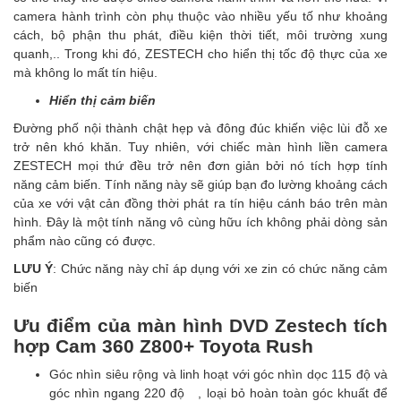
camera hành trình còn phụ thuộc vào nhiều yếu tố như khoảng
cách, bộ phận thu phát, điều kiện thời tiết, môi trường xung
quanh,.. Trong khi đó, ZESTECH cho hiển thị tốc độ thực của xe
mà không lo mất tín hiệu.
Hiển thị cảm biến
Đường phố nội thành chật hẹp và đông đúc khiến việc lùi đỗ xe
trở nên khó khăn. Tuy nhiên, với chiếc màn hình liền camera
ZESTECH mọi thứ đều trở nên đơn giản bởi nó tích hợp tính
năng cảm biến. Tính năng này sẽ giúp bạn đo lường khoảng cách
của xe với vật cản đồng thời phát ra tín hiệu cánh báo trên màn
hình. Đây là một tính năng vô cùng hữu ích không phải dòng sản
phẩm nào cũng có được.
LƯU Ý
: Chức năng này chỉ áp dụng với xe zin có chức năng cảm
biến
Ưu điểm của màn hình DVD Zestech tích
hợp Cam 360 Z800+ Toyota Rush
Góc nhìn siêu rộng và linh hoạt với góc nhìn dọc 115 độ và
góc nhìn ngang 220 độ , loại bỏ hoàn toàn góc khuất để