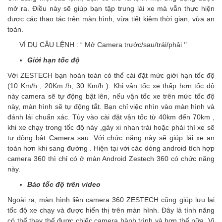
mở ra. Điều này sẽ giúp bạn tập trung lái xe mà vẫn thực hiện
được các thao tác trên màn hình, vừa tiết kiệm thời gian, vừa an
toàn.
VÍ DỤ CÂU LỆNH : “ Mở Camera trước/sau/trái/phải ‘’
Giới hạn tốc độ
Với ZESTECH bạn hoàn toàn có thể cài đặt mức giới hạn tốc độ
(10 Km/h , 20Km /h, 30 Km/h ). Khi vận tốc xe thấp hơn tốc độ
này camera sẽ tự động bật lên, nếu vận tốc xe trên mức tốc độ
này, màn hình sẽ tự động tắt. Bạn chỉ việc nhìn vào màn hình và
đánh lái chuẩn xác. Tùy vào cài đặt vận tốc từ 40km đến 70km ,
khi xe chạy trong tốc độ này ,gảy xi nhan trái hoặc phải thì xe sẽ
tự động bật Camera sau. Với chức năng này sẽ giúp lái xe an
toàn hơn khi sang đường . Hiện tại với các dòng android tích hợp
camera 360 thì chỉ có ở màn Android Zestech 360 có chức năng
này.
Báo tốc độ trên video
Ngoài ra, màn hình liền camera 360 ZESTECH cũng giúp lưu lại
tốc độ xe chạy và được hiển thị trên màn hình. Đây là tính năng
có thể thay thế được chiếc camera hành trình và hơn thế nữa. Vì