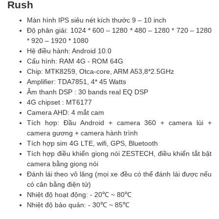
Rush
Màn hình IPS siêu nét kích thước 9 – 10 inch
Độ phân giải: 1024 * 600 – 1280 * 480 – 1280 * 720 – 1280
* 920 – 1920 * 1080
Hệ điều hành: Android 10.0
Cấu hình: RAM 4G - ROM 64G
Chip: MTK8259, Otca-core, ARM A53,8*2.5GHz
Amplifier: TDA7851, 4* 45 Watts
Âm thanh DSP : 30 bands real EQ DSP
4G chipset : MT6177
Camera AHD: 4 mắt cam
Tích hợp: Đầu Android + camera 360 + camera lùi +
camera gương + camera hành trình
Tích hợp sim 4G LTE, wifi, GPS, Bluetooth
Tích hợp điều khiển giọng nói ZESTECH, điều khiển tắt bật
camera bằng giọng nói
Đánh lái theo vô lăng (mọi xe đều có thể đánh lái được nếu
có cân bằng điện tử)
Nhiệt độ hoạt động: - 20℃ ~ 80℃
Nhiệt độ bảo quản: - 30℃ ~ 85℃