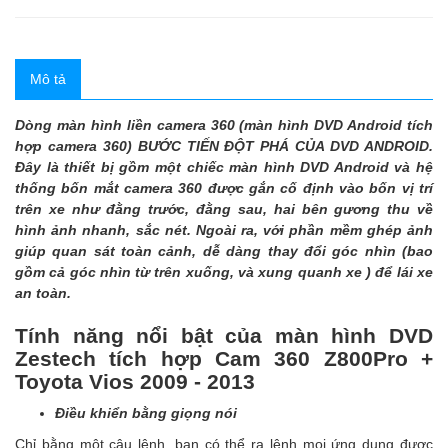
Mô tả
Dòng màn hình liền camera 360 (màn hình DVD Android tích
hợp camera 360) BƯỚC TIẾN ĐỘT PHÁ CỦA DVD ANDROID.
Đây là thiết bị gồm một chiếc màn hình DVD Android và hệ
thống bốn mắt camera 360 được gắn cố định vào bốn vị trí
trên xe như đằng trước, đằng sau, hai bên gương thu về
hình ảnh nhanh, sắc nét. Ngoài ra, với phần mềm ghép ảnh
giúp quan sát toàn cảnh, dễ dàng thay đổi góc nhìn (bao
gồm cả góc nhìn từ trên xuống, và xung quanh xe ) để lái xe
an toàn.
Tính năng nổi bật của màn hình DVD
Zestech tích hợp Cam 360 Z800Pro +
Toyota Vios 2009 - 2013
Điều khiển bằng giọng nói
Chỉ bằng một câu lệnh, bạn có thể ra lệnh mọi ứng dụng được