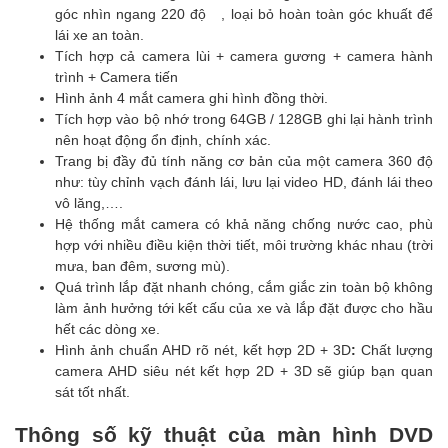
góc nhìn ngang 220 độ , loại bỏ hoàn toàn góc khuất để
lái xe an toàn.
Tích hợp cả camera lùi + camera gương + camera hành
trình + Camera tiến
Hình ảnh 4 mắt camera ghi hình đồng thời.
Tích hợp vào bộ nhớ trong 64GB / 128GB ghi lại hành trình
nên hoạt động ổn định, chính xác.
Trang bị đầy đủ tính năng cơ bản của một camera 360 độ
như: tùy chỉnh vạch đánh lái, lưu lại video HD, đánh lái theo
vô lăng,….
Hệ thống mắt camera có khả năng chống nước cao, phù
hợp với nhiều điều kiện thời tiết, môi trường khác nhau (trời
mưa, ban đêm, sương mù).
Quá trình lắp đặt nhanh chóng, cắm giắc zin toàn bộ không
làm ảnh hưởng tới kết cấu của xe và lắp đặt được cho hầu
hết các dòng xe.
Hình ảnh chuẩn AHD rõ nét, kết hợp 2D + 3D
:
Chất lượng
camera AHD siêu nét kết hợp 2D + 3D sẽ giúp bạn quan
sát tốt nhất.
Thông số kỹ thuật của màn hình DVD