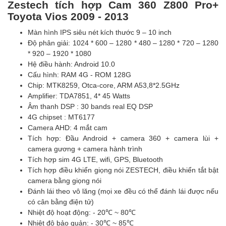
Zestech tích hợp Cam 360 Z800 Pro+
Toyota Vios 2009 - 2013
Màn hình IPS siêu nét kích thước 9 – 10 inch
Độ phân giải: 1024 * 600 – 1280 * 480 – 1280 * 720 – 1280
* 920 – 1920 * 1080
Hệ điều hành: Android 10.0
Cấu hình: RAM 4G - ROM 128G
Chip: MTK8259, Otca-core, ARM A53,8*2.5GHz
Amplifier: TDA7851, 4* 45 Watts
Âm thanh DSP : 30 bands real EQ DSP
4G chipset : MT6177
Camera AHD: 4 mắt cam
Tích hợp: Đầu Android + camera 360 + camera lùi +
camera gương + camera hành trình
Tích hợp sim 4G LTE, wifi, GPS, Bluetooth
Tích hợp điều khiển giọng nói ZESTECH, điều khiển tắt bật
camera bằng giọng nói
Đánh lái theo vô lăng (mọi xe đều có thể đánh lái được nếu
có cân bằng điện tử)
Nhiệt độ hoạt động: - 20℃ ~ 80℃
Nhiệt độ bảo quản: - 30℃ ~ 85℃