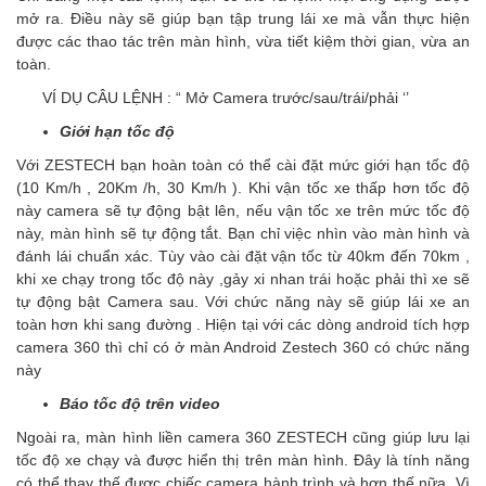
mở ra. Điều này sẽ giúp bạn tập trung lái xe mà vẫn thực hiện
được các thao tác trên màn hình, vừa tiết kiệm thời gian, vừa an
toàn.
VÍ DỤ CÂU LỆNH : “ Mở Camera trước/sau/trái/phải ‘’
Giới hạn tốc độ
Với ZESTECH bạn hoàn toàn có thể cài đặt mức giới hạn tốc độ
(10 Km/h , 20Km /h, 30 Km/h ). Khi vận tốc xe thấp hơn tốc độ
này camera sẽ tự động bật lên, nếu vận tốc xe trên mức tốc độ
này, màn hình sẽ tự động tắt. Bạn chỉ việc nhìn vào màn hình và
đánh lái chuẩn xác. Tùy vào cài đặt vận tốc từ 40km đến 70km ,
khi xe chạy trong tốc độ này ,gảy xi nhan trái hoặc phải thì xe sẽ
tự động bật Camera sau. Với chức năng này sẽ giúp lái xe an
toàn hơn khi sang đường . Hiện tại với các dòng android tích hợp
camera 360 thì chỉ có ở màn Android Zestech 360 có chức năng
này
Báo tốc độ trên video
Ngoài ra, màn hình liền camera 360 ZESTECH cũng giúp lưu lại
tốc độ xe chạy và được hiển thị trên màn hình. Đây là tính năng
có thể thay thế được chiếc camera hành trình và hơn thế nữa. Vì