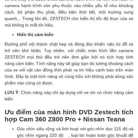
camera hành trình còn phụ thuộc vào nhiều yếu tố như khoảng
cách, bộ phận thu phát, điều kiện thời tiết, môi trường xung
quanh,.. Trong khi đó, ZESTECH cho hiển thị tốc độ thực của xe
mà không lo mất tín hiệu.
Hiển thị cảm biến
Đường phố nội thành chật hẹp và đông đúc khiến việc lùi đỗ xe
trở nên khó khăn. Tuy nhiên, với chiếc màn hình liền camera
ZESTECH mọi thứ đều trở nên đơn giản bởi nó tích hợp tính
năng cảm biến. Tính năng này sẽ giúp bạn đo lường khoảng cách
của xe với vật cản đồng thời phát ra tín hiệu cánh báo trên màn
hình. Đây là một tính năng vô cùng hữu ích không phải dòng sản
phẩm nào cũng có được.
LƯU Ý
: Chức năng này chỉ áp dụng với xe zin có chức năng cảm
biến
Ưu điểm của màn hình DVD Zestech tích
hợp Cam 360 Z800 Pro + Nissan Teana
Góc nhìn siêu rộng và linh hoạt với góc nhìn dọc 115 độ và
góc nhìn ngang 220 độ , loại bỏ hoàn toàn góc khuất để