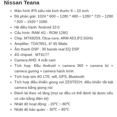
Nissan Teana
Màn hình IPS siêu nét kích thước 9 – 10 inch
Độ phân giải: 1024 * 600 – 1280 * 480 – 1280 * 720 – 1280
* 920 – 1920 * 1080
Hệ điều hành: Android 10.0
Cấu hình: RAM 4G - ROM 128G
Chip: MTK8259, Otca-core, ARM A53,8*2.5GHz
Amplifier: TDA7851, 4* 45 Watts
Âm thanh DSP : 30 bands real EQ DSP
4G chipset : MT6177
Camera AHD: 4 mắt cam
Tích hợp: Đầu Android + camera 360 + camera lùi +
camera gương + camera hành trình
Tích hợp sim 4G LTE, wifi, GPS, Bluetooth
Tích hợp điều khiển giọng nói ZESTECH, điều khiển tắt bật
camera bằng giọng nói
Đánh lái theo vô lăng (mọi xe đều có thể đánh lái được nếu
có cân bằng điện tử)
Nhiệt độ hoạt động: - 20℃ ~ 80℃
Nhiệt độ bảo quản: - 30℃ ~ 85℃