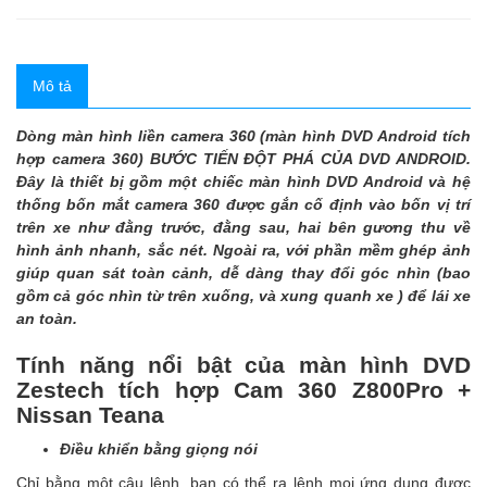
Mô tả
Dòng màn hình liền camera 360 (màn hình DVD Android tích
hợp camera 360) BƯỚC TIẾN ĐỘT PHÁ CỦA DVD ANDROID.
Đây là thiết bị gồm một chiếc màn hình DVD Android và hệ
thống bốn mắt camera 360 được gắn cố định vào bốn vị trí
trên xe như đằng trước, đằng sau, hai bên gương thu về
hình ảnh nhanh, sắc nét. Ngoài ra, với phần mềm ghép ảnh
giúp quan sát toàn cảnh, dễ dàng thay đổi góc nhìn (bao
gồm cả góc nhìn từ trên xuống, và xung quanh xe ) để lái xe
an toàn.
Tính năng nổi bật của màn hình DVD
Zestech tích hợp Cam 360 Z800Pro +
Nissan Teana
Điều khiển bằng giọng nói
Chỉ bằng một câu lệnh, bạn có thể ra lệnh mọi ứng dụng được