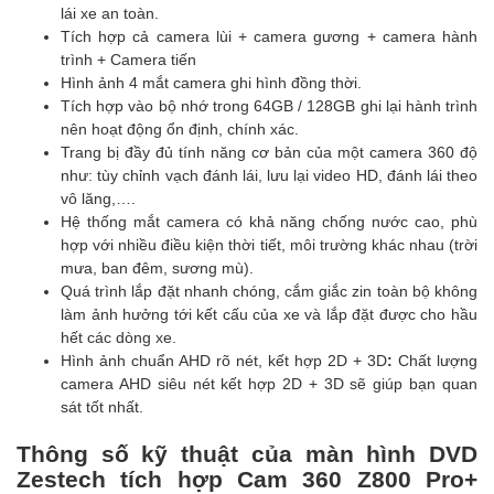
lái xe an toàn.
Tích hợp cả camera lùi + camera gương + camera hành
trình + Camera tiến
Hình ảnh 4 mắt camera ghi hình đồng thời.
Tích hợp vào bộ nhớ trong 64GB / 128GB ghi lại hành trình
nên hoạt động ổn định, chính xác.
Trang bị đầy đủ tính năng cơ bản của một camera 360 độ
như: tùy chỉnh vạch đánh lái, lưu lại video HD, đánh lái theo
vô lăng,….
Hệ thống mắt camera có khả năng chống nước cao, phù
hợp với nhiều điều kiện thời tiết, môi trường khác nhau (trời
mưa, ban đêm, sương mù).
Quá trình lắp đặt nhanh chóng, cắm giắc zin toàn bộ không
làm ảnh hưởng tới kết cấu của xe và lắp đặt được cho hầu
hết các dòng xe.
Hình ảnh chuẩn AHD rõ nét, kết hợp 2D + 3D
:
Chất lượng
camera AHD siêu nét kết hợp 2D + 3D sẽ giúp bạn quan
sát tốt nhất.
Thông số kỹ thuật của màn hình DVD
Zestech tích hợp Cam 360 Z800 Pro+