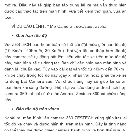
mở ra. Điều này sẽ giúp bạn tập trung lái xe mà vẫn thực hiện
được các thao tác trên màn hình, vừa tiết kiệm thời gian, vừa an
toàn.
VÍ DỤ CÂU LỆNH : “ Mở Camera trước/sau/trái/phải ‘’
Giới hạn tốc độ
Với ZESTECH bạn hoàn toàn có thể cài đặt mức giới hạn tốc độ
(10 Km/h , 20Km /h, 30 Km/h ). Khi vận tốc xe thấp hơn tốc độ
này camera sẽ tự động bật lên, nếu vận tốc xe trên mức tốc độ
này, màn hình sẽ tự động tắt. Bạn chỉ việc nhìn vào màn hình và
đánh lái chuẩn xác. Tùy vào cài đặt vận tốc từ 40km đến 70km ,
khi xe chạy trong tốc độ này ,gảy xi nhan trái hoặc phải thì xe sẽ
tự động bật Camera sau. Với chức năng này sẽ giúp lái xe an
toàn hơn khi sang đường . Hiện tại với các dòng android tích hợp
camera 360 thì chỉ có ở màn Android Zestech 360 có chức năng
này
Báo tốc độ trên video
Ngoài ra, màn hình liền camera 360 ZESTECH cũng giúp lưu lại
tốc độ xe chạy và được hiển thị trên màn hình. Đây là tính năng
có thể thay thế được chiếc camera hành trình và hơn thế nữa. Vì