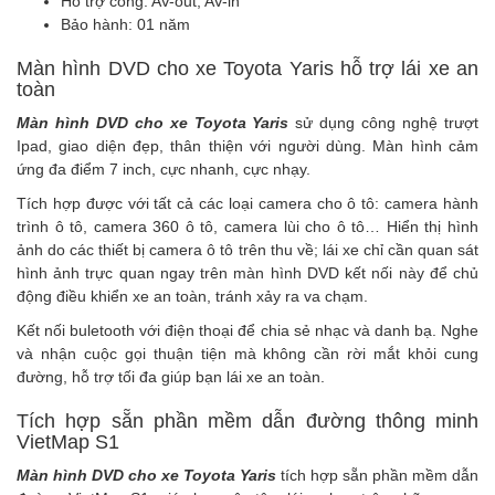
Hỗ trợ cổng: AV-out, AV-in
Bảo hành: 01 năm
Màn hình DVD cho xe Toyota Yaris hỗ trợ lái xe an
toàn
Màn hình DVD cho xe Toyota Yaris
sử dụng công nghệ trượt
Ipad, giao diện đẹp, thân thiện với người dùng. Màn hình cảm
ứng đa điểm 7 inch, cực nhanh, cực nhạy.
Tích hợp được với tất cả các loại
camera cho ô tô
:
camera hành
trình ô tô
,
camera 360 ô tô
,
camera lùi cho ô tô
… Hiển thị hình
ảnh do các thiết bị
camera ô tô
trên thu về; lái xe chỉ cần quan sát
hình ảnh trực quan ngay trên màn hình DVD kết nối này để chủ
động điều khiển xe an toàn, tránh xảy ra va chạm.
Kết nối buletooth với điện thoại để chia sẻ nhạc và danh bạ. Nghe
và nhận cuộc gọi thuận tiện mà không cần rời mắt khỏi cung
đường, hỗ trợ tối đa giúp bạn lái xe an toàn.
Tích hợp sẵn phần mềm dẫn đường thông minh
VietMap S1
Màn hình DVD cho xe Toyota Yaris
tích hợp sẵn phần mềm dẫn