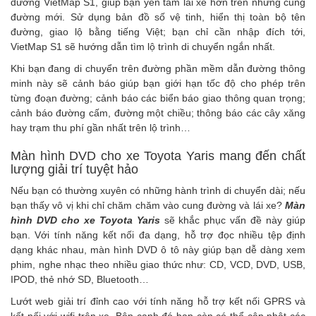
đường VietMap S1, giúp bạn yên tâm lái xe hơn trên những cung
đường mới. Sử dụng bản đồ số vệ tinh, hiển thị toàn bộ tên
đường, giao lộ bằng tiếng Việt; bạn chỉ cần nhập đích tới,
VietMap S1 sẽ hướng dẫn tìm lộ trình di chuyển ngắn nhất.
Khi bạn đang di chuyển trên đường phần mềm dẫn đường thông
minh này sẽ cảnh báo giúp bạn giới hạn tốc độ cho phép trên
từng đoạn đường; cảnh báo các biển báo giao thông quan trọng;
cảnh báo đường cấm, đường một chiều; thông báo các cây xăng
hay trạm thu phí gần nhất trên lộ trình…
Màn hình DVD cho xe Toyota Yaris mang đến chất
lượng giải trí tuyệt hảo
Nếu bạn có thường xuyên có những hành trình di chuyển dài; nếu
bạn thấy vô vị khi chỉ chăm chăm vào cung đường và lái xe?
Màn
hình DVD cho xe Toyota Yaris
sẽ khắc phục vấn đề này giúp
bạn. Với tính năng kết nối đa dạng, hỗ trợ đọc nhiều tệp định
dạng khác nhau, màn hình DVD ô tô này giúp bạn dễ dàng xem
phim, nghe nhạc theo nhiều giao thức như: CD, VCD, DVD, USB,
IPOD, thẻ nhớ SD, Bluetooth…
Lướt web giải trí đỉnh cao với tính năng hỗ trợ kết nối GPRS và