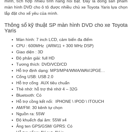
minh, tích hợp nhiều tính năng nổi bật. Đây là dòng sản phẩm
màn hình DVD cho ô tô được nhiều chủ xe Toyota Yaris lựa chọn
lắp đặt cho xế yêu của mình.
Thông số kỹ thuật SP màn hình DVD cho xe Toyota
Yaris
Màn hình: 7 inch LCD, cảm biến đa điểm
CPU : 600MHz (ARM11 + 300 MHz DSP)
Giao diện : 3D
Độ phân giải: full HD
Tương thích: DVD/VCD/CD
Hỗ trợ định dạng: MP3/MP4/WMA/WAV/JPGE…
Cổng USB: USB 2.0
Hỗ trợ cổng AUX tiêu chuẩn
Thẻ nhớ: hỗ trợ thẻ nhớ 4 – 32G
Bluetooth: Có
Hỗ trợ cồng kết nối: IPHONE \ IPOD \ ITOUCH
AM/FM: 30 kênh tự chọn
Nguồn ra: 55W
Độ khuếch đại âm: 55W x4
Ẳng ten GPS/GSM/ GPRS: Có