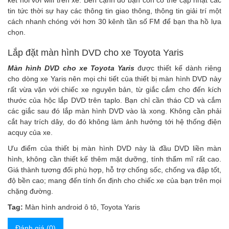
kết nối với wifi trên xe. Bên cạnh đó bạn còn có thể cập nhật các
tin tức thời sự hay các thông tin giao thông, thông tin giải trí một
cách nhanh chóng với hơn 30 kênh tần số FM để bạn tha hồ lựa
chọn.
Lắp đặt màn hình DVD cho xe Toyota Yaris
Màn hình DVD cho xe Toyota Yaris
được thiết kế dành riêng
cho dòng xe Yaris nên mọi chi tiết của thiết bị màn hình DVD này
rất vừa vặn với chiếc xe nguyên bản, từ giắc cắm cho đến kích
thước của hộc lắp DVD trên taplo. Bạn chỉ cần tháo CD và cắm
các giắc sau đó lắp màn hình DVD vào là xong. Không cần phải
cắt hay trích dây, do đó không làm ảnh hưởng tới hệ thống điện
acquy của xe.
Ưu điểm của thiết bị
màn hình DVD
này là đầu DVD liền màn
hình, không cần thiết kế thêm mặt dưỡng, tính thẩm mĩ rất cao.
Giá thành tương đối phù hợp, hỗ trợ chống sốc, chống va đập tốt,
độ bền cao; mang đến tính ổn định cho chiếc xe của bạn trên mọi
chặng đường.
Tag:
Màn hình android ô tô
,
Toyota Yaris
Đánh giá (0)