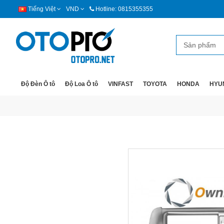
Tiếng Việt
VND
Hotline: 0815355355
Độ Đèn Ô tô
Độ Loa Ô tô
VINFAST
TOYOTA
HONDA
HYU