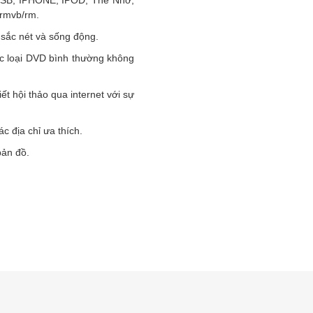
USB, IPHONE, IPOD, Thẻ Nhớ,
 rmvb/rm.
 sắc nét và sống động.
ác loại DVD bình thường không
t hội thảo qua internet với sự
c địa chỉ ưa thích.
bản đồ.