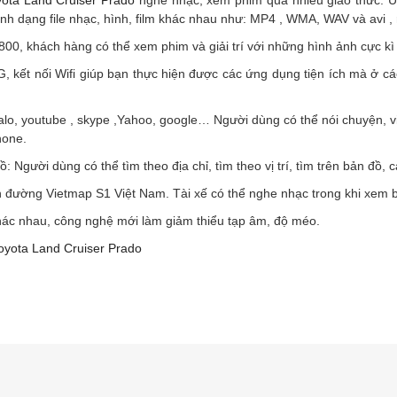
ota Land Cruiser Prado
nghe nhạc, xem phim qua nhiều giao thức: 
nh dạng file nhạc, hình, film khác nhau như: MP4 , WMA, WAV và avi ,
0, khách hàng có thể xem phim và giải trí với những hình ảnh cực kì
, kết nối Wifi giúp bạn thực hiện được các ứng dụng tiện ích mà ở c
alo, youtube , skype ,Yahoo, google… Người dùng có thể nói chuyện, viế
hone.
 Người dùng có thể tìm theo địa chỉ, tìm theo vị trí, tìm trên bản đồ, cá
 đường Vietmap S1 Việt Nam. Tài xế có thể nghe nhạc trong khi xem 
khác nhau, công nghệ mới làm giảm thiểu tạp âm, độ méo.
oyota Land Cruiser Prado