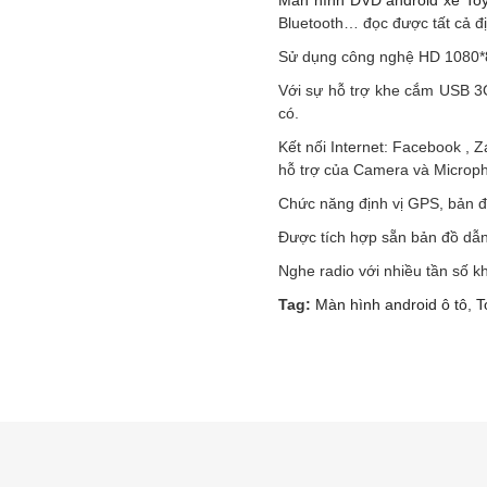
Màn hình DVD android xe Toy
Bluetooth… đọc được tất cả đị
Sử dụng công nghệ HD 1080*80
Với sự hỗ trợ khe cắm USB 3G
có.
Kết nối Internet: Facebook , Z
hỗ trợ của Camera và Microp
Chức năng định vị GPS, bản đồ:
Được tích hợp sẵn bản đồ dẫn
Nghe radio với nhiều tần số 
Tag:
Màn hình android ô tô
,
T