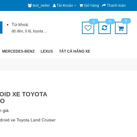
text_seller
Tài khoản
Giỏ hàng
Thanh toán
0
0
0
Từ khoá:
độ đèn
,
ô tô
,
toyota
...
MERCEDES-BENZ
LEXUS
TẤT CẢ HÃNG XE
OID XE TOYOTA
DO
h giá
roid xe Toyota Land Cruiser