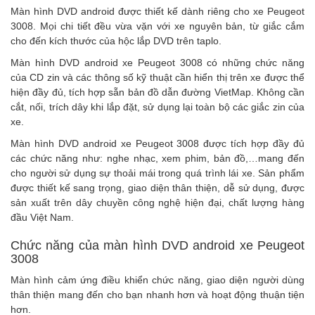
Màn hình DVD android
được thiết kế dành riêng cho xe Peugeot
3008. Mọi chi tiết đều vừa vặn với xe nguyên bản, từ giắc cắm
cho đến kích thước của hộc lắp DVD trên taplo.
Màn hình DVD android xe Peugeot 3008
có những chức năng
của CD zin và các thông số kỹ thuật cần hiển thị trên xe được thể
hiện đầy đủ, tích hợp sẵn bản đồ dẫn đường VietMap. Không cần
cắt, nối, trích dây khi lắp đặt, sử dụng lại toàn bộ các giắc zin của
xe.
Màn hình DVD android xe Peugeot 3008
được tích hợp đầy đủ
các chức năng như: nghe nhạc, xem phim, bản đồ,…mang đến
cho người sử dụng sự thoải mái trong quá trình lái xe. Sản phẩm
được thiết kế sang trọng, giao diện thân thiện, dễ sử dụng, được
sản xuất trên dây chuyền công nghệ hiện đại, chất lượng hàng
đầu Việt Nam.
Chức năng của màn hình DVD android xe Peugeot
3008
Màn hình cảm ứng điều khiển chức năng, giao diện người dùng
thân thiện mang đến cho bạn nhanh hơn và hoạt động thuận tiện
hơn.