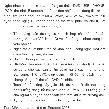
Nghe nhạc, xem phim qua nhiều giao thức: DVD, USB, IPHONE,
IPOD, thẻ nhớ, Bluetooth… hỗ trợ đọc nhiều định dạng file nhạc,
hình, fim khác nhau như: MP4, WMA, WAV và avi, rmvb/rm. Sử
dụng công nghệ H, khách hàng có thể xem phim và giải trí với
những hình ảnh sắc nét và sống động.
Tính năng dẫn đường được tích hợp sẵn bản đồ dẫn
đường Vietmap Việt Nam. Drive có thể nghe nhạc trong khi
xem bản đồ.
Nghe radio với nhiều tần số khác nhau, công nghệ mới làm
giảm thiểu tạp âm, độ méo.
Hiển thị thông số kỹ thuật trên màn hình.
Hệ thống tản nhiệt hoàn toàn mới trên nguyên lý tản nhiệt
sử dụng cho các sản phẩm công nghệ cao như: iphone,
Samsung, HTC, JVC, giúp giảm nhiệt độ một cách nhanh
chóng, tăng tuổi thọ của DVD lên nhiều năm.
Toàn bộ hệ thống dây giắc chịu được nhiệt độ cao trong
nhiều tiếng đồng hồ khi bật liên tục : trên 1,700 tiếng giúp
cho người sử dụng hoàn toàn yên tâm khi lái xe đường dài.
Tự động ủng hộ chức năng chiếu hậu xe hơi.
Tag:
Màn hình android ô tô
,
Peugeot 3008