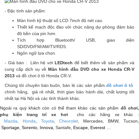
- Đặc tính sản phẩm:
Màn hình kỹ thuật số LCD 7inch độ nét cao.
Thiết kế mạch độc đáo với chức năng dự phòng đảm bảo
độ bền của pin hơn.
Tích hợp Bluetooth/ USB, giao diện
SD/DVD/FM/AM/TV/RDS.
Ngôn ngữ lựa chọn.
- Giá bán : Liên hệ với
LEDtech
để biết thêm về sản phẩm và
cung cấp dịch vụ về
Màn hình đầu DVD cho xe Honda CR-V
2013
và
đồ chơi ô tô Honda CR-V
.
Chúng tôi chuyên bán buôn, bán lẻ các sản phẩm
đồ chơi ô tô
chính hãng, giá rẻ nhất, thời gian bảo hành dài, chất lượng tốt
nhất tại Hà Nội và các tỉnh thành khác.
Ngoài ra quý khách còn có thể tham khảo các sản phẩm
đồ chơi
phụ kiện trang trí xe hơi
cho các hãng xe khác :
Mazda
,
Honda
,
Toyota
,
Chevrolet
, Mercedes, BMW, Tucson
Sportage, Sorento, Innova,
Santafe
, Escape, Everest …