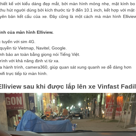
hiết kế với kiểu dáng đẹp mắt, bởi màn hình mỏng nhẹ, mặt kính bo 
thu hút người dùng bởi kích thước từ 9 đến 10.1 inch, kết hợp với mặt
nguyên bản kết cấu của xe. Đây cũng là một cách mà màn hình Ellivi
inh của màn hình Elliview.
c tuyến với sim 4G.
uyền từ Vietmap, Navitel, Google.
nh bảo an toàn bằng giọng nói Tiếng Việt.
ình với khả năng định vị từ xa.
ra hành trình, camera360, giúp quan sát xung quanh xe dễ dàng hơn
ifi trực tiếp từ màn hình.
lliview sau khi được lắp lên xe Vinfast Fadil