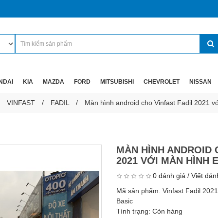
NDAI
KIA
MAZDA
FORD
MITSUBISHI
CHEVROLET
NISSAN
VINFAST
FADIL
Màn hình android cho Vinfast Fadil 2021 vớ
MÀN HÌNH ANDROID 
2021 VỚI MÀN HÌNH 
0 đánh giá
/
Viết đán
Mã sản phẩm:
Vinfast Fadil 2021
Basic
Tình trạng:
Còn hàng