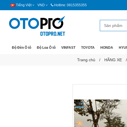
Tiếng Việt
VND
Hotline: 0815355355
Độ Đèn Ô tô
Độ Loa Ô tô
VINFAST
TOYOTA
HONDA
HYU
Trang chủ
HÃNG XE