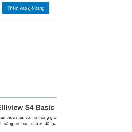
Thêm vào giỏ hàng
lliview S4 Basic
oàn thỏa mãn với hệ thống giải
ính năng an toàn, chủ xe đã lựa