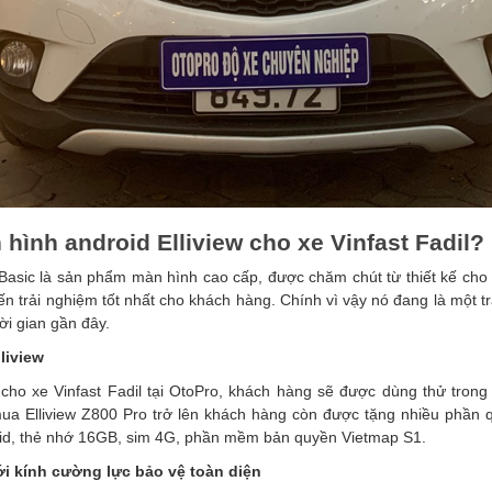
 hình android Elliview cho xe Vinfast Fadil?
 Basic là sản phẩm màn hình cao cấp, được chăm chút từ thiết kế cho
ến trải nghiệm tốt nhất cho khách hàng. Chính
vì vậy nó đang là một 
ời gian gần đây.
liview
w cho xe Vinfast Fadil tại OtoPro, khách hàng sẽ được dùng thử tron
mua Elliview Z800 Pro trở lên khách hàng còn được tặng nhiều phần 
oid, thẻ nhớ 16GB, sim 4G, phần mềm bản quyền Vietmap S1.
ới kính cường lực bảo vệ toàn diện