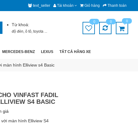
text_seller
Tài khoản
Giỏ hàng
Thanh toán
0
0
0
Từ khoá:
độ đèn
,
ô tô
,
toyota
...
MERCEDES-BENZ
LEXUS
TẤT CẢ HÃNG XE
i màn hình Elliview s4 Basic
CHO VINFAST FADIL
ELLIVIEW S4 BASIC
h giá
 với màn hình Elliview S4