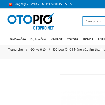
Tiếng Việt
VND
Hotline: 0815355355
Độ Đèn Ô tô
Độ Loa Ô tô
VINFAST
TOYOTA
HONDA
HYU
Trang chủ
Độ xe ô tô
Độ Loa Ô tô | Nâng cấp âm thanh xe