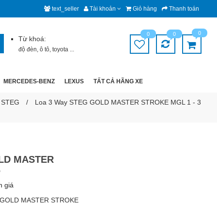
text_seller
Tài khoản
Giỏ hàng
Thanh toán
0
0
0
Từ khoá:
độ đèn
,
ô tô
,
toyota
...
MERCEDES-BENZ
LEXUS
TẤT CẢ HÃNG XE
h STEG
Loa 3 Way STEG GOLD MASTER STROKE MGL 1 - 3
OLD MASTER
6
h giá
G GOLD MASTER STROKE