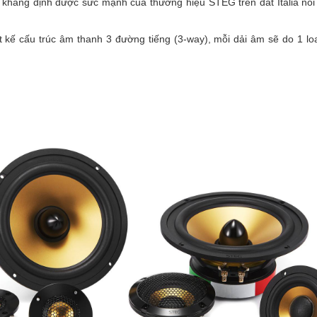
Đã khẳng định được sức mạnh của thương hiệu STEG trên đất Italia nói r
t kế cấu trúc âm thanh 3 đường tiếng (3-way), mỗi dải âm sẽ do 1 lo