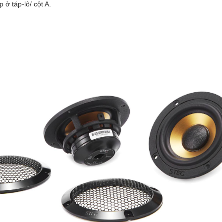
ở táp-lô/ cột A.