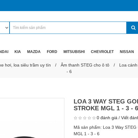
NDAI
KIA
MAZDA
FORD
MITSUBISHI
CHEVROLET
NISSAN
 hơi, loa siêu trầm uy tín
Âm thanh STEG cho ô tô
Loa cán
- 6
LOA 3 WAY STEG G
STROKE MGL 1 - 3 - 
0 đánh giá
/
Viết đán
Mã sản phẩm:
Loa 3 Way STE
MGL 1 - 3 - 6