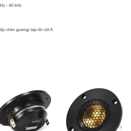
kHz - 40 kHz
ốp chân gương/ táp-lô/ cột A.