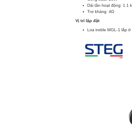
Dải tần hoạt động: 1.1 
Trợ kháng: 4Ω
Vị trí lặp đặt
Loa treble MGL-1 lắp ở 