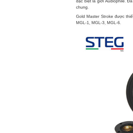
đặc biệt là giới Audiophile. 
chung.
Gold Master Stroke được thiế
MGL-1, MGL-3, MGL-6.