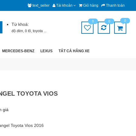
text_seller
Tài khoản
Giỏ hàng
Thanh toán
0
0
0
Từ khoá:
độ đèn
,
ô tô
,
toyota
...
MERCEDES-BENZ
LEXUS
TẤT CẢ HÃNG XE
ANGEL TOYOTA VIOS
h giá
angel Toyota Vios 2016