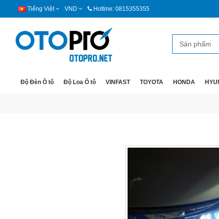
Tiếng Việt
VND
Hotline: 0815355355
Độ Đèn Ô tô
Độ Loa Ô tô
VINFAST
TOYOTA
HONDA
HYU