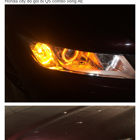
Honda city độ gói bi Q5 combo vòng AE