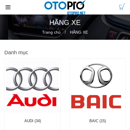
HÃNG XE
Trang chủ
HÃNG XE
Danh mục
AUDI (34)
BAIC (15)