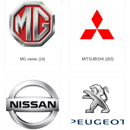
MG series (14)
MITSUBISHI (263)