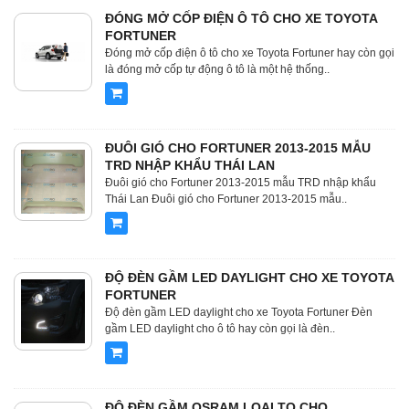
ĐÓNG MỞ CỐP ĐIỆN Ô TÔ CHO XE TOYOTA
FORTUNER
Đóng mở cốp điện ô tô cho xe Toyota Fortuner hay còn gọi
là đóng mở cốp tự động ô tô là một hệ thống..
ĐUÔI GIÓ CHO FORTUNER 2013-2015 MẪU
TRD NHẬP KHẨU THÁI LAN
Đuôi gió cho Fortuner 2013-2015 mẫu TRD nhập khẩu
Thái Lan Đuôi gió cho Fortuner 2013-2015 mẫu..
ĐỘ ĐÈN GẦM LED DAYLIGHT CHO XE TOYOTA
FORTUNER
Độ đèn gầm LED daylight cho xe Toyota Fortuner Đèn
gầm LED daylight cho ô tô hay còn gọi là đèn..
ĐỘ ĐÈN GẦM OSRAM LOẠI TO CHO