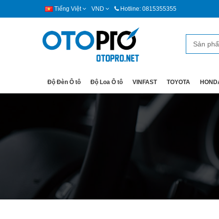
Tiếng Việt
VND
Hotline: 0815355355
Độ Đèn Ô tô
Độ Loa Ô tô
VINFAST
TOYOTA
HOND