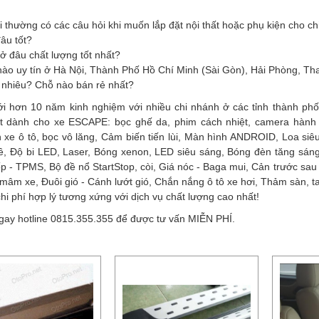
 thường có các câu hỏi khi muốn lắp đặt nội thất hoặc phụ kiện cho c
âu tốt?
 ở đâu chất lượng tốt nhất?
 nào uy tín ở Hà Nội, Thành Phố Hồ Chí Minh (Sài Gòn), Hải Phòng, Th
 nhiêu? Chỗ nào bán rẻ nhất?
ới hơn 10 năm kinh nghiệm với nhiều chi nhánh ở các tỉnh thành phố
ất dành cho xe ESCAPE: bọc ghế da, phim cách nhiệt, camera hành t
 xe ô tô, bọc vô lăng, Cảm biến tiến lùi, Màn hình ANDROID, Loa si
lề, Độ bi LED, Laser, Bóng xenon, LED siêu sáng, Bóng đèn tăng sán
ốp - TPMS, Bộ đề nổ StartStop, còi, Giá nóc - Baga mui, Cản trước sau -
mâm xe, Đuôi gió - Cánh lướt gió, Chắn nắng ô tô xe hơi, Thảm sàn, 
chi phí hợp lý tương xứng với dịch vụ chất lượng cao nhất!
gay hotline 0815.355.355 để được tư vấn MIỄN PHÍ.