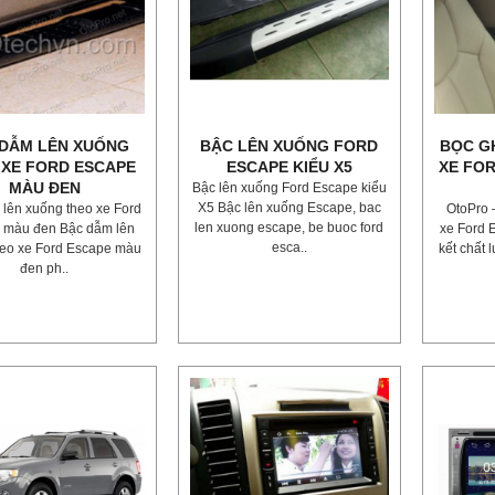
DẪM LÊN XUỐNG
BẬC LÊN XUỐNG FORD
BỌC G
 XE FORD ESCAPE
ESCAPE KIỂU X5
XE FOR
MÀU ĐEN
Bậc lên xuống Ford Escape kiểu
X5 Bậc lên xuống Escape, bac
lên xuống theo xe Ford
OtoPro 
len xuong escape, be buoc ford
 màu đen Bậc dẫm lên
xe Ford 
esca..
heo xe Ford Escape màu
kết chất 
đen ph..