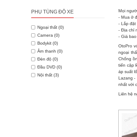
Mọi người
PHỤ TÙNG ĐỘ XE
- Mua ở đ
- Lắp đặt
Ngoại thất (0)
- Địa chỉ
Camera (0)
- Giá bao
Bodykit (0)
OtoPro v
Âm thanh (0)
ngoại th
Chống ồn
Đèn độ (0)
tiến cập 
Đầu DVD (0)
áp suất l
Nội thất (3)
Lazang - 
nhất với 
Liên hệ n