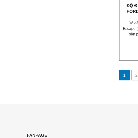
ĐỘ Đ
FORD
Độ đ
Escape (
sản 
1
2
FANPAGE