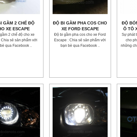
I GẦM 2 CHẾ ĐỘ
ĐỘ BI GẦM PHA COS CHO
ĐỘ BÓ
HO XE ESCAPE
XE FORD ESCAPE
Ô TÔ 
 gầm 2 chế độ cho xe
Độ bi gầm pha cos cho xe Ford
Sự phát 
 Chia sẻ sản phẩm với
Escape : Chia sẻ sản phẩm với
cho ph
bè qua Facebook ..
bạn bè qua Facebook ..
những chi