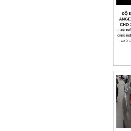
ĐỘ 
ANGE
CHO 
- Giới th
công ngh
xe ô t