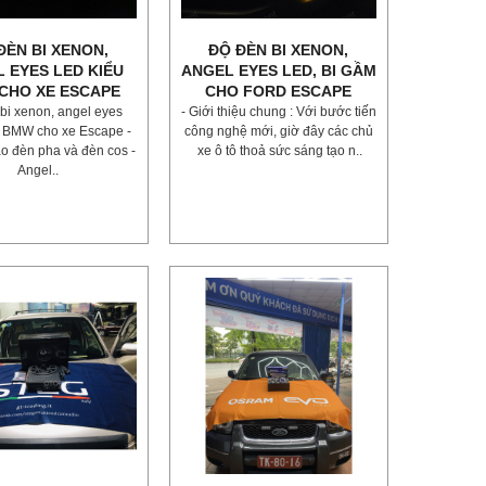
ĐÈN BI XENON,
ĐỘ ĐÈN BI XENON,
 EYES LED KIỂU
ANGEL EYES LED, BI GẦM
CHO XE ESCAPE
CHO FORD ESCAPE
bi xenon, angel eyes
- Giới thiệu chung : Với bước tiến
 BMW cho xe Escape -
công nghệ mới, giờ đây các chủ
ào đèn pha và đèn cos -
xe ô tô thoả sức sáng tạo n..
Angel..