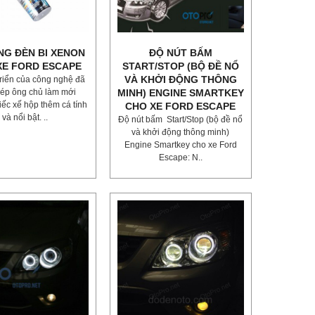
NG ĐÈN BI XENON
ĐỘ NÚT BẤM
XE FORD ESCAPE
START/STOP (BỘ ĐỀ NỔ
VÀ KHỞI ĐỘNG THÔNG
triển của công nghệ đã
ép ông chủ làm mới
MINH) ENGINE SMARTKEY
ếc xế hộp thêm cá tính
CHO XE FORD ESCAPE
và nổi bật. ..
Độ nút bấm Start/Stop (bộ đề nổ
và khởi động thông minh)
Engine Smartkey cho xe Ford
Escape: N..