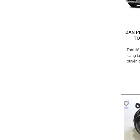
DÁN P
TÔ
Thời ti
càng t
xuyên p