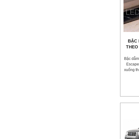
BẬC 
THEO
Bậc dẫm 
Escape
xuống t