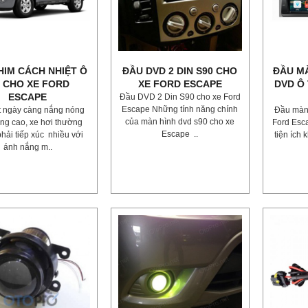
HIM CÁCH NHIỆT Ô
ĐẦU DVD 2 DIN S90 CHO
ĐẦU M
 CHO XE FORD
XE FORD ESCAPE
DVD Ô
ESCAPE
Đầu DVD 2 Din S90 cho xe Ford
Escape Những tính năng chính
ết ngày càng nắng nóng
Đầu màn 
của màn hình dvd s90 cho xe
ăng cao, xe hơi thường
Ford Esc
Escape ..
hải tiếp xúc nhiều với
tiện ích 
ánh nắng m..