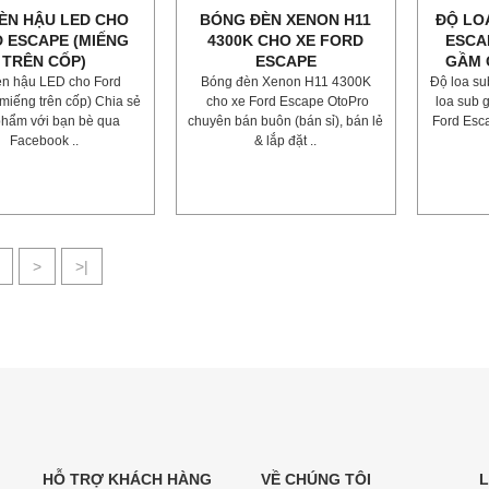
ÈN HẬU LED CHO
BÓNG ĐÈN XENON H11
ĐỘ LO
 ESCAPE (MIẾNG
4300K CHO XE FORD
ESCA
TRÊN CỐP)
ESCAPE
GẦM 
èn hậu LED cho Ford
Bóng đèn Xenon H11 4300K
Độ loa su
miếng trên cốp) Chia sẻ
cho xe Ford Escape OtoPro
loa sub 
phẩm với bạn bè qua
chuyên bán buôn (bán sỉ), bán lẻ
Ford Esca
Facebook ..
& lắp đặt ..
>
>|
HỖ TRỢ KHÁCH HÀNG
VỀ CHÚNG TÔI
L