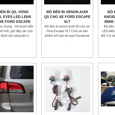
ĐÈN BI Q5, VÒNG
ĐỘ ĐÈN BI XENON AUDI
ĐỘ 
L EYES LED LENS
Q5 CHO XE FORD ESCAPE
ANGEL
XE FORD ESCAPE
XLT
BMW 
iệu chung : Với bước tiến
Độ đèn bi xenon Audi Q5 cho xe
Độ đèn 
ệ mới, giờ đây các chủ
Ford Escape XLT Chia sẻ sản
LED kiểu
ô thoả sức sáng tạo n..
phẩm với bạn bè qua Facebook
Độ 2 bi v
..