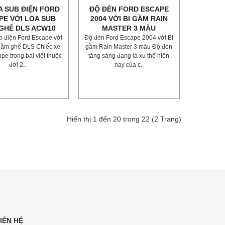
A SUB ĐIỆN FORD
ĐỘ ĐÈN FORD ESCAPE
PE VỚI LOA SUB
2004 VỚI BI GẦM RAIN
GHẾ DLS ACW10
MASTER 3 MÀU
b điện Ford Escape với
Độ đèn Ford Escape 2004 với Bi
gầm ghế DLS Chiếc xe
gầm Rain Master 3 màu Độ đèn
pe trong bài viết thuộc
tăng sáng đang là xu thế hiện
đời 2..
nay của c..
Hiển thị 1 đến 20 trong 22 (2 Trang)
IÊN HỆ