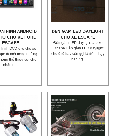
ÀN HÌNH ANDROID
ĐÈN GẦM LED DAYLIGHT
 TÔ CHO XE FORD
CHO XE ESCAPE
ESCAPE
Đèn gầm LED daylight cho xe
Escape Đèn gầm LED daylight
hình DVD ô tô cho xe
cho ô tô hay còn gọi là đèn chạy
ape là một trong những
ban ng..
không thể thiếu với chủ
nhân nh..