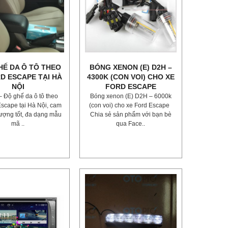
HẾ DA Ô TÔ THEO
BÓNG XENON (E) D2H –
D ESCAPE TẠI HÀ
4300K (CON VOI) CHO XE
NỘI
FORD ESCAPE
– Độ ghế da ô tô theo
Bóng xenon (E) D2H – 6000k
Escape tại Hà Nội, cam
(con voi) cho xe Ford Escape
lượng tốt, đa dạng mẫu
Chia sẻ sản phẩm với bạn bè
mã ..
qua Face..