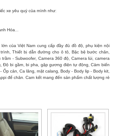
hiếc xe yêu quý của mình như:
anh Hóa...
 lớn của Việt Nam cung cấp đầy đủ đồ độ, phụ kiện nội
rình, Thiết bị dẫn đường cho ô tô, Bậc bệ bước chân,
êu trầm - Subwoofer, Camera 360 độ, Camera lùi, camera
g, Độ bi gầm, bi pha, gập gương điện tự động, Cảm biến
 Ốp cản, Ca lăng, mặt calang, Body - Body lip - Body kit,
tappi để chân. Cam kết mang đến sản phẩm chất lượng rẻ