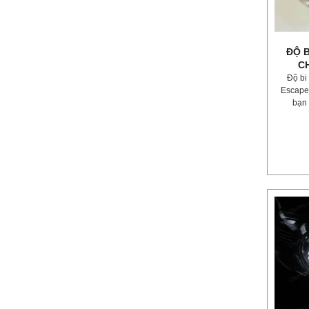
ĐỘ B
C
Độ bi
Escape
bạn 