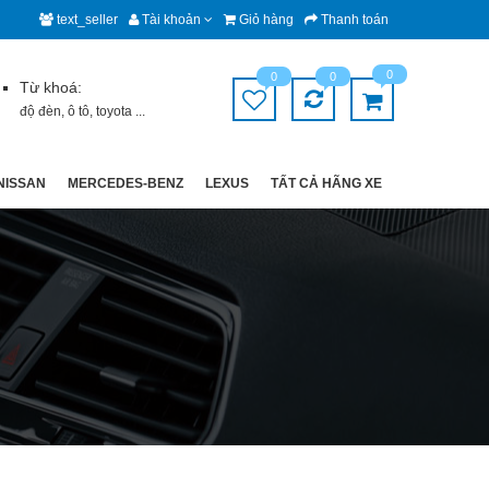
text_seller
Tài khoản
Giỏ hàng
Thanh toán
0
0
0
Từ khoá:
độ đèn
,
ô tô
,
toyota
...
NISSAN
MERCEDES-BENZ
LEXUS
TẤT CẢ HÃNG XE