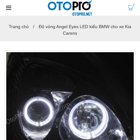
Trang chủ
Độ vòng Angel Eyes LED kiểu BMW cho xe Kia
Carens