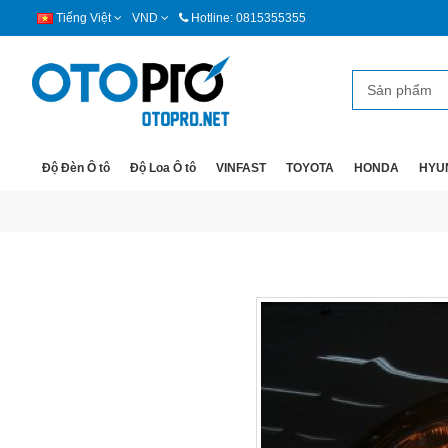
Tiếng Việt
VND
Hotline: 0815355355
Độ Đèn Ô tô
Độ Loa Ô tô
VINFAST
TOYOTA
HONDA
HYU