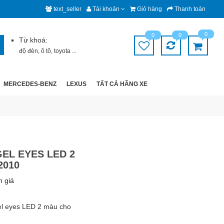
text_seller
Tài khoản
Giỏ hàng
Thanh toán
0
0
0
Từ khoá:
độ đèn
,
ô tô
,
toyota
...
MERCEDES-BENZ
LEXUS
TẤT CẢ HÃNG XE
EL EYES LED 2
2010
h giá
gel eyes LED 2 màu cho