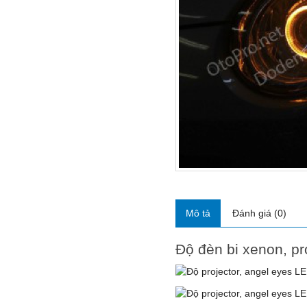
Mô tả
Đánh giá (0)
Độ đèn bi xenon, p