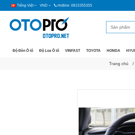
Tiếng Việt
VND
Hotline: 0815355355
Độ Đèn Ô tô
Độ Loa Ô tô
VINFAST
TOYOTA
HONDA
HYU
Trang chủ