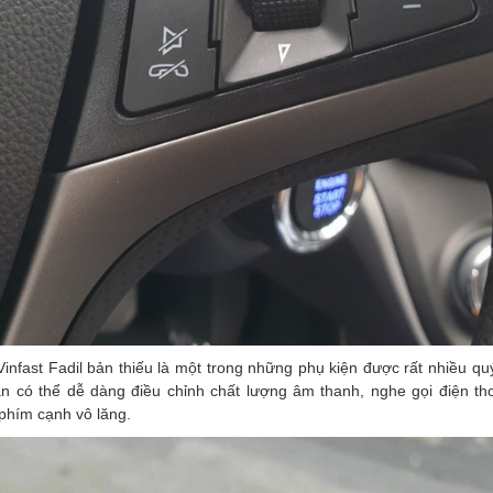
 Vinfast Fadil bản thiếu là một trong những phụ kiện được rất nhiều 
n có thể dễ dàng điều chỉnh chất lượng âm thanh, nghe gọi điện tho
 phím cạnh vô lăng.