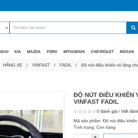
NDAI
KIA
MAZDA
FORD
MITSUBISHI
CHEVROLET
NISSAN
HÃNG XE
VINFAST
FADIL
Độ nút điều khiển vô lăng cho
ĐỘ NÚT ĐIỀU KHIỂN
VINFAST FADIL
0 đánh giá
/
Viết đán
Mã sản phẩm:
Độ nút điều khiển 
Tình trạng:
Còn hàng