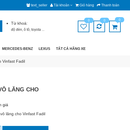
text_seller
Tài khoản
Giỏ hàng
Thanh toán
0
0
0
Từ khoá:
độ đèn
,
ô tô
,
toyota
...
MERCEDES-BENZ
LEXUS
TẤT CẢ HÃNG XE
 Vinfast Fadil
 VÔ LĂNG CHO
h giá
vô lăng cho Vinfast Fadil