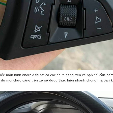
ếc màn hình Android thì tất cả các chức năng trên xe bạn chỉ cần bấm 
khi đó mọi chức căng trên xe sẽ được thực hiện nhanh chóng mà bạn