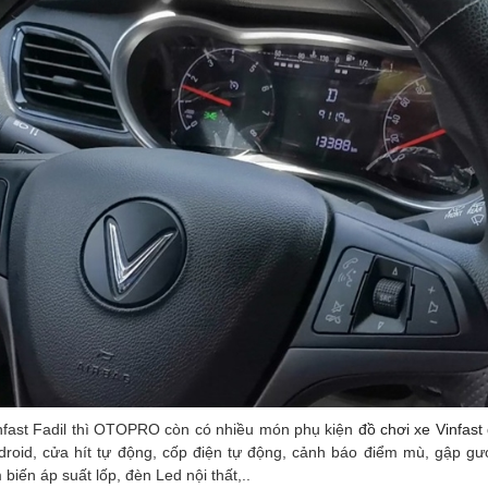
infast Fadil thì OTOPRO còn có nhiều món phụ kiện
đồ chơi xe Vinfast
roid, cửa hít tự động, cốp điện tự động, cảnh báo điểm mù, gập gư
biến áp suất lốp, đèn Led nội thất,..