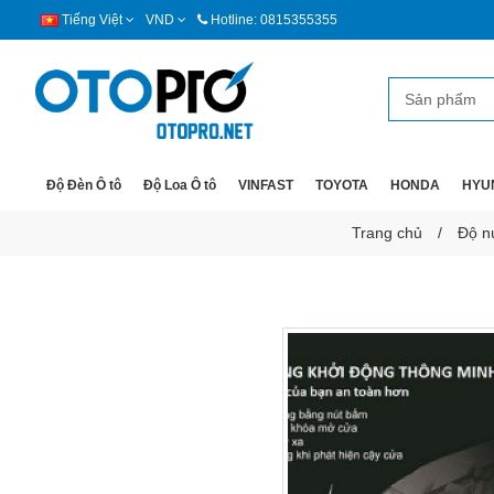
Tiếng Việt
VND
Hotline: 0815355355
Độ Đèn Ô tô
Độ Loa Ô tô
VINFAST
TOYOTA
HONDA
HYU
Trang chủ
Độ n