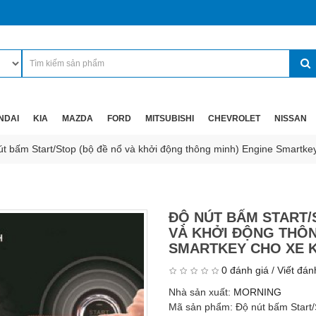
NDAI
KIA
MAZDA
FORD
MITSUBISHI
CHEVROLET
NISSAN
út bấm Start/Stop (bộ đề nổ và khởi động thông minh) Engine Smartke
ĐỘ NÚT BẤM START/
VÀ KHỞI ĐỘNG THÔN
SMARTKEY CHO XE 
0 đánh giá
/
Viết đán
Nhà sản xuất:
MORNING
Mã sản phẩm:
Độ nút bấm Start/