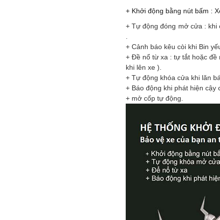
+ Khởi động bằng nút bấm : X
+ Tự động đóng mở cửa : khi 
.
+ Cảnh báo kêu còi khi Bin yế
+ Đề nổ từ xa : tự tắt hoặc đề
khi lên xe ).
+ Tự động khóa cửa khi lăn bán
+ Báo động khi phát hiện cậy c
+ mở cốp tự động.