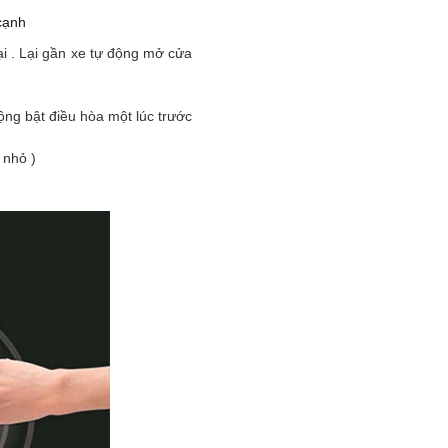
cạnh
i . Lại gần xe tự động mở cửa
động bật điều hòa một lúc trước
 nhỏ )