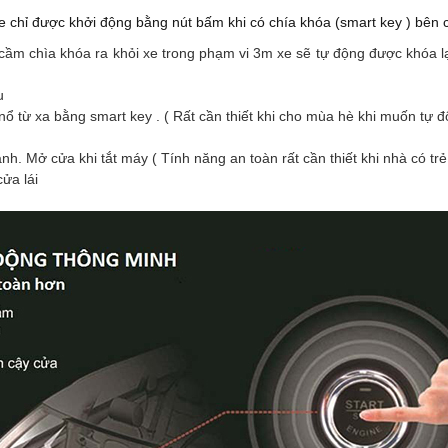
e chỉ được khởi động bằng nút bấm khi có chía khóa (smart key ) bên 
cầm chìa khóa ra khỏi xe trong phạm vi 3m xe sẽ tự động được khóa lạ
u
 nổ từ xa bằng smart key . ( Rất cần thiết khi cho mùa hè khi muốn tự 
h. Mở cửa khi tắt máy ( Tính năng an toàn rất cần thiết khi nhà có trẻ
ửa lái