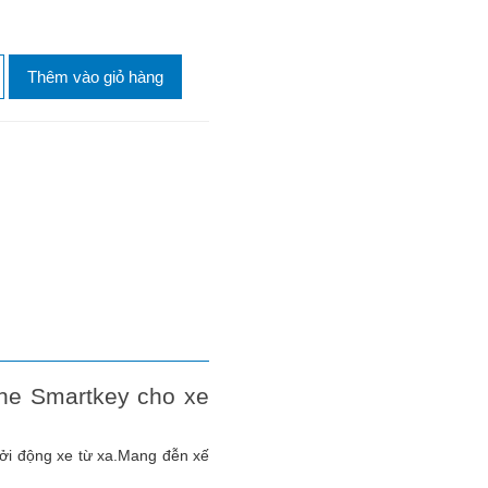
Thêm vào giỏ hàng
ine Smartkey cho xe
ởi động xe từ xa.Mang đễn xế