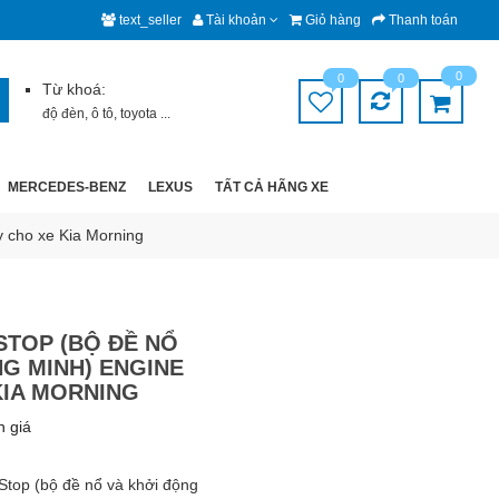
text_seller
Tài khoản
Giỏ hàng
Thanh toán
0
0
0
Từ khoá:
độ đèn
,
ô tô
,
toyota
...
MERCEDES-BENZ
LEXUS
TẤT CẢ HÃNG XE
y cho xe Kia Morning
STOP (BỘ ĐỀ NỔ
G MINH) ENGINE
KIA MORNING
h giá
Stop (bộ đề nổ và khởi động