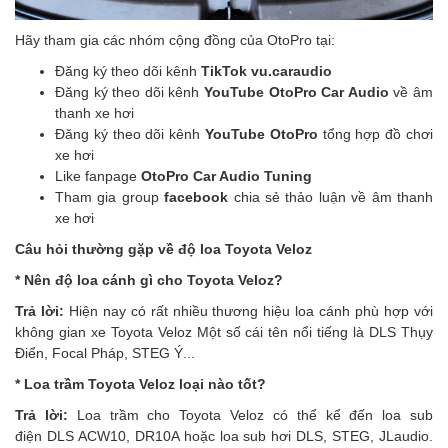
Hãy tham gia các nhóm cộng đồng của OtoPro tại:
Đăng ký theo dõi kênh
TikTok vu.caraudio
Đăng ký theo dõi kênh
YouTube OtoPro Car Audio
về âm
thanh xe hơi
Đăng ký theo dõi kênh
YouTube OtoPro
tổng hợp đồ chơi
xe hơi
Like fanpage
OtoPro Car Audio Tuning
Tham gia group
facebook
chia sẻ thảo luận về âm thanh
xe hơi
Câu hỏi thường gặp về độ loa Toyota Veloz
* Nên độ loa cánh gì cho Toyota Veloz?
Trả lời:
Hiện nay có rất nhiều thương hiệu loa cánh phù hợp với
không gian xe Toyota Veloz Một số cái tên nổi tiếng là DLS Thụy
Điển, Focal Pháp, STEG Ý...
* Loa trầm Toyota Veloz loại nào tốt?
Trả lời:
Loa trầm cho Toyota Veloz có thể kể đến loa sub
điện DLS ACW10, DR10A hoặc loa sub hơi DLS, STEG, JLaudio.