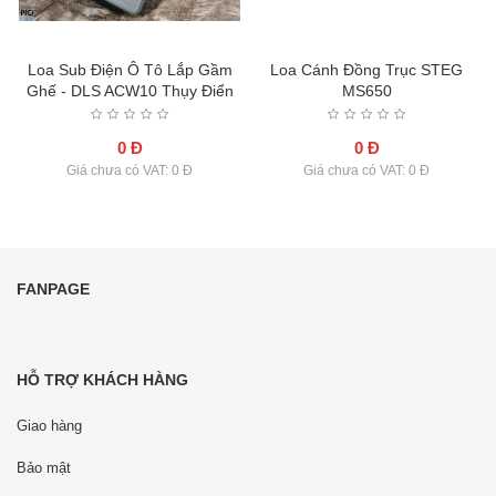
O
Loa Sub Điện Ô Tô Lắp Gầm
Loa Cánh Đồng Trục STEG
Ghế - DLS ACW10 Thụy Điển
MS650
0 Đ
0 Đ
Giá chưa có VAT: 0 Đ
Giá chưa có VAT: 0 Đ
FANPAGE
HỖ TRỢ KHÁCH HÀNG
Giao hàng
Bảo mật