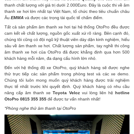
thanh chất lượng với giá trị dưới 2.000Euro. Đây là cuộc thi về âm
thanh xe hơi lớn nhất tại Việt Nam, tổ chức theo tiêu chuẩn châu
Âu
EMMA
và được các trọng tài quốc tế chấm điểm.
Tất cả sản phẩm âm thanh xe hơi tại hệ thống OtoPro đều được
cam kết về chất lượng, nguồn gốc xuất xứ rõ ràng. Bên cạnh đó,
chúng tôi cũng có đội ngũ kỹ thuật viên dày dặn kinh nghiệm, hiểu
sâu về âm thanh xe hơi. Chất lượng sản phẩm, tay nghề thi công
âm thanh xe hơi của OtoPro đã được khẳng định qua hơn 500
khách hàng mỗi năm, đa dạng cấu hình lớn nhỏ.
Đến với hệ thống độ xe OtoPro, quý khách hàng sẽ được nghe
thử trực tiếp các sản phẩm trong phòng test và các xe demo.
Chúng tôi luôn mong muốn quý khách hàng được trải nghiệm
thực tế nhất trước khi quyết định. Quý khách hàng có nhu cầu
nâng cấp âm thanh xe
Toyota Veloz
vui lòng liên hệ
hotline
OtoPro 0815 355 355
để được tư vấn nhanh nhất!
*Phòng nghe thử âm thanh tại OtoPro