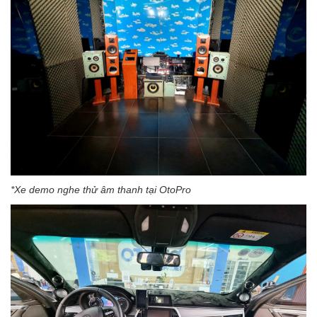
*Xe demo nghe thử âm thanh tại OtoPro