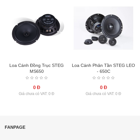
Loa Cánh Đồng Trục STEG
Loa Cánh Phân Tần STEG LEO
MS650
- 650C
0 Đ
0 Đ
Giá chưa có VAT: 0 Đ
Giá chưa có VAT: 0 Đ
FANPAGE