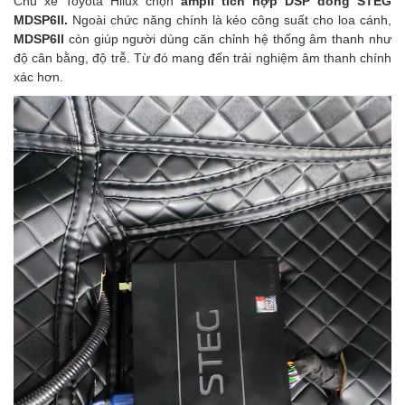
Chủ xe Toyota Hilux chọn
ampli tích hợp DSP dòng
STEG
MDSP6II.
Ngoài chức năng chính là kéo công suất cho loa cánh,
MDSP6II
còn giúp người dùng căn chỉnh hệ thống âm thanh như
độ cân bằng, độ trễ. Từ đó mang đến trải nghiệm âm thanh chính
xác hơn.