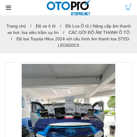
Trang chủ
Độ xe ô tô
Độ Loa Ô tô | Nâng cấp âm thanh
xe hơi, loa siêu trầm uy tín
CÁC GÓI ĐỘ ÂM THANH Ô TÔ
Độ loa Toyota Hilux 2024 với cấu hình âm thanh loa STEG
LEO650CII