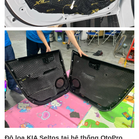
Độ loa KIA Seltos tại hệ thống OtoPro