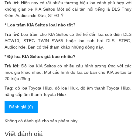
Trả lời:
Hiện nay có rất nhiều thương hiệu loa cánh phù hợp với
không gian xe KIA Seltos Một số cái tên nổi tiếng là DLS Thụy
Điển, Audiocircle Đức, STEG Ý...
* Loa trầm KIA Seltos loại nào tốt?
Trả lời:
Loa trầm cho KIA Seltos có thể kể đến loa sub điện DLS
ACW10, STEG TWIN SW65 hoặc loa sub hơi DLS, STEG,
Audiocircle. Bạn có thể tham khảo những dòng này.
* Độ loa KIA Seltos giá bao nhiêu?
Trả lời:
Độ loa KIA Seltos có nhiều cấu hình tương ứng với các
mức giá khác nhau. Một cấu hình độ loa cơ bản cho KIA Seltos từ
20 triệu đồng.
Tag:
độ loa Toyota Hilux
,
độ loa Hilux
,
độ âm thanh Toyota Hilux
,
nâng cấp âm thanh Toyota Hilux
Đánh giá (0)
Không có đánh giá cho sản phẩm này.
Viết đánh giá