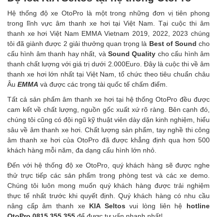
Hệ thống độ xe OtoPro là một trong những đơn vị tiên phong
trong lĩnh vực âm thanh xe hơi tại Việt Nam. Tại cuộc thi âm
thanh xe hơi Việt Nam EMMA Vietnam 2019, 2022, 2023 chúng
tôi đã giành được 2 giải thưởng quan trọng là
Best of Sound
cho
cấu hình âm thanh hay nhất, và
Sound Quality
cho cấu hình âm
thanh chất lượng với giá trị dưới 2.000Euro. Đây là cuộc thi về âm
thanh xe hơi lớn nhất tại Việt Nam, tổ chức theo tiêu chuẩn châu
Âu
EMMA
và được các trọng tài quốc tế chấm điểm.
Tất cả sản phẩm âm thanh xe hơi tại hệ thống OtoPro đều được
cam kết về chất lượng, nguồn gốc xuất xứ rõ ràng. Bên cạnh đó,
chúng tôi cũng có đội ngũ kỹ thuật viên dày dặn kinh nghiệm, hiểu
sâu về âm thanh xe hơi. Chất lượng sản phẩm, tay nghề thi công
âm thanh xe hơi của OtoPro đã được khẳng định qua hơn 500
khách hàng mỗi năm, đa dạng cấu hình lớn nhỏ.
Đến với hệ thống độ xe OtoPro, quý khách hàng sẽ được nghe
thử trực tiếp các sản phẩm trong phòng test và các xe demo.
Chúng tôi luôn mong muốn quý khách hàng được trải nghiệm
thực tế nhất trước khi quyết định. Quý khách hàng có nhu cầu
nâng cấp âm thanh xe
KIA Seltos
vui lòng liên hệ
hotline
OtoPro 0815 355 355
để được tư vấn nhanh nhất!