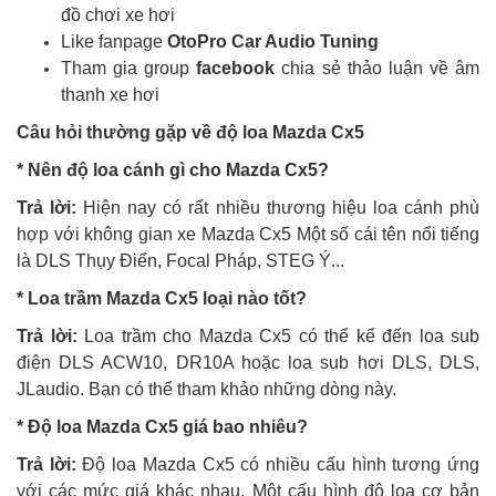
đồ chơi xe hơi
Like fanpage
OtoPro Car Audio Tuning
Tham gia group
facebook
chia sẻ thảo luận về âm
thanh xe hơi
Câu hỏi thường gặp về độ loa Mazda Cx5
* Nên độ loa cánh gì cho Mazda Cx5?
Trả lời:
Hiện nay có rất nhiều thương hiệu loa cánh phù
hợp với không gian xe Mazda Cx5 Một số cái tên nổi tiếng
là DLS Thụy Điển, Focal Pháp, STEG Ý...
* Loa trầm Mazda Cx5 loại nào tốt?
Trả lời:
Loa trầm cho Mazda Cx5 có thể kể đến loa sub
điện DLS ACW10, DR10A hoặc loa sub hơi DLS, DLS,
JLaudio. Bạn có thể tham khảo những dòng này.
* Độ loa Mazda Cx5 giá bao nhiêu?
Trả lời:
Độ loa Mazda Cx5 có nhiều cấu hình tương ứng
với các mức giá khác nhau. Một cấu hình độ loa cơ bản