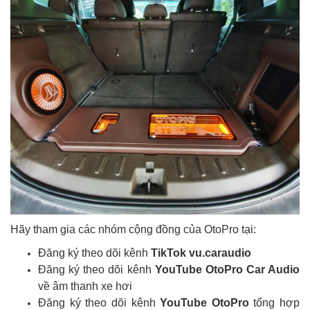
Hãy tham gia các nhóm cộng đồng của OtoPro tại:
Đăng ký theo dõi kênh
TikTok vu.caraudio
Đăng ký theo dõi kênh
YouTube OtoPro Car Audio
về âm thanh xe hơi
Đăng ký theo dõi kênh
YouTube OtoPro
tổng hợp