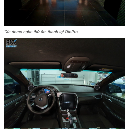
*Xe demo nghe thử âm thanh tại OtoPro