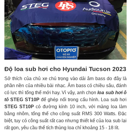
Độ loa sub hơi cho Hyundai Tucson 2023
Sở thích của chủ xe chú trọng vào dải âm bass do đây là
phần nền của nhiều bài nhạc. Âm bass có chiều sâu, đánh
có lực thì tổng thể mới hay. Vì vậy, anh chọn
loa sub hơi ô
tô
STEG ST10P
để ghép nối trong cấu hình. Loa sub hơi
STEG ST10P
có đường kính 10 inch, với màng loa làm
bằng nhôm, tổng thể cho công suất RMS 300 Watts. Đặc
biệt, tuy có công suất rất cao nhưng thiết kế của loa sub lại
rất gọn, yêu cầu thể tích thùng loa chỉ khoảng 15 - 18 lít.