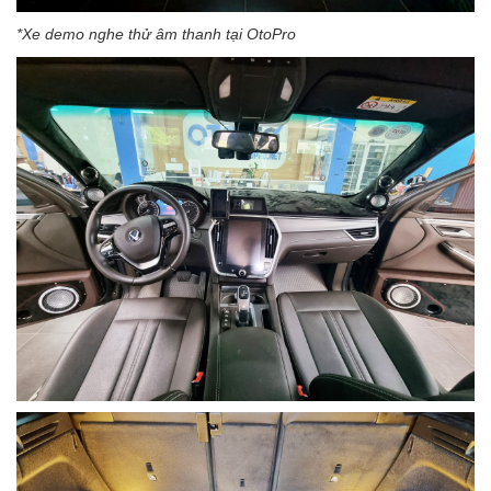
*Xe demo nghe thử âm thanh tại OtoPro