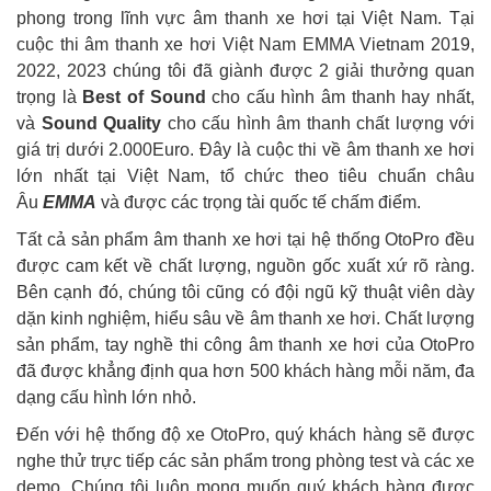
phong trong lĩnh vực âm thanh xe hơi tại Việt Nam. Tại
cuộc thi âm thanh xe hơi Việt Nam EMMA Vietnam 2019,
2022, 2023 chúng tôi đã giành được 2 giải thưởng quan
trọng là
Best of Sound
cho cấu hình âm thanh hay nhất,
và
Sound Quality
cho cấu hình âm thanh chất lượng với
giá trị dưới 2.000Euro. Đây là cuộc thi về âm thanh xe hơi
lớn nhất tại Việt Nam, tổ chức theo tiêu chuẩn châu
Âu
EMMA
và được các trọng tài quốc tế chấm điểm.
Tất cả sản phẩm âm thanh xe hơi tại hệ thống OtoPro đều
được cam kết về chất lượng, nguồn gốc xuất xứ rõ ràng.
Bên cạnh đó, chúng tôi cũng có đội ngũ kỹ thuật viên dày
dặn kinh nghiệm, hiểu sâu về âm thanh xe hơi. Chất lượng
sản phẩm, tay nghề thi công âm thanh xe hơi của OtoPro
đã được khẳng định qua hơn 500 khách hàng mỗi năm, đa
dạng cấu hình lớn nhỏ.
Đến với hệ thống độ xe OtoPro, quý khách hàng sẽ được
nghe thử trực tiếp các sản phẩm trong phòng test và các xe
demo. Chúng tôi luôn mong muốn quý khách hàng được