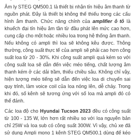
Âm ly STEG QM500.1 là thiết bị nhận tín hiệu âm thanh từ
nguồn phát. Đây là thiết bị không thể thiếu trong các cấu
hình âm thanh. Chức năng chính của
amplifier ô tô
là
khuếch đại tín hiệu âm tần từ đầu phát lên mức cao hơn,
cung cấp cho một hoặc nhiều loa trong hệ thống âm thanh.
Nếu không có ampli thì loa sẽ không kêu được. Thông
thường, công suất thực tế của ampli sẽ phải cao hơn công
suất loa từ 20 - 30%. Khi công suất ampli quá kém so với
công suất loa sẽ dẫn đến việc méo tiếng, chất lượng âm
thanh kém ở các dải trầm, thiếu chiều sâu. Không chỉ vậy,
hiện tượng méo tiếng sẽ dẫn đến việc loa di chuyển sai
quy trình, làm voice coil của loa nóng lên, dễ cháy. Trong
khi đó, số kênh sẽ tương ứng với số loa mà ampli đó có
thể đánh.
Các loa độ cho
Hyundai Tucson 2023
đều có công suất
từ 100 - 135 W, lớn hơn rất nhiều so với loa nguyên bản
chỉ 25W và loa sub có công suất 300W. Vì vậy, chủ xe đã
sử dung
Ampli mono 1 kênh STEG QM500.1 dùng để kéo