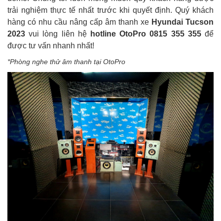
trải nghiệm thực tế nhất trước khi quyết định. Quý khách
hàng có nhu cầu nâng cấp âm thanh xe
Hyundai Tucson
2023
vui lòng liên hệ
hotline
OtoPro 0815 355 355
để
được tư vấn nhanh nhất!
*Phòng nghe thử âm thanh tại OtoPro