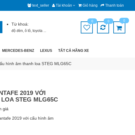
text_seller
Tài khoản
Giỏ hàng
Thanh toán
0
0
0
Từ khoá:
độ đèn
,
ô tô
,
toyota
...
MERCEDES-BENZ
LEXUS
TẤT CẢ HÃNG XE
 cấu hình âm thanh loa STEG MLG65C
NTAFE 2019 VỚI
 LOA STEG MLG65C
h giá
antafe 2019 với cấu hình âm