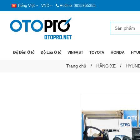
Tiếng Việt
VND
Hotline: 0815355355
Độ Đèn Ô tô
Độ Loa Ô tô
VINFAST
TOYOTA
HONDA
HYU
Trang chủ
HÃNG XE
HYUND