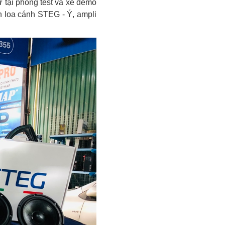
ử tại phòng test và xe demo
h loa cánh STEG - Ý, ampli