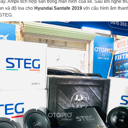
y. Ampli tích hợp sẵn trong màn hình của xe. Sau khi nghe th
ọn và độ loa cho
Hyundai Santafe 2019
với cấu hình âm than
 STEG.