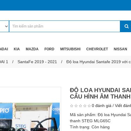
NDAI
KIA
MAZDA
FORD
MITSUBISHI
CHEVROLET
NISSAN
AI 1
SantaFe 2019 - 2021
Độ loa Hyundai Santafe 2019 với
ĐỘ LOA HYUNDAI SA
CẤU HÌNH ÂM THANH
0 đánh giá
/
Viết đán
Mã sản phẩm:
Độ loa Hyundai S
thanh STEG MLG65C
Tình trạng:
Còn hàng