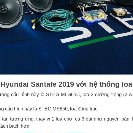
 Hyundai Santafe 2019 với hệ thống lo
trong cấu hình này là STEG MLG65C, loa 2 đường tiếng (2-wa
ng cấu hình này là STEG MS650, loa đồng trục.
i tần tương ứng, thay vì 1 loa chơi cả 3 dải như nguyên bản. 
tách bạch hơn.