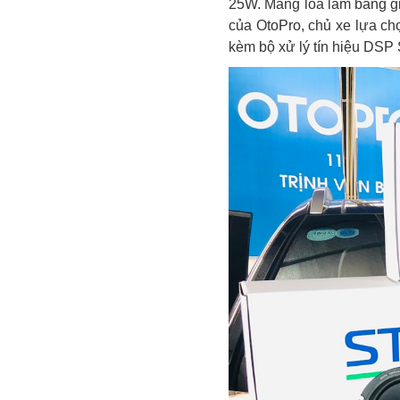
25W. Màng loa làm bằng giấ
của OtoPro, chủ xe lựa ch
kèm bộ xử lý tín hiệu DSP