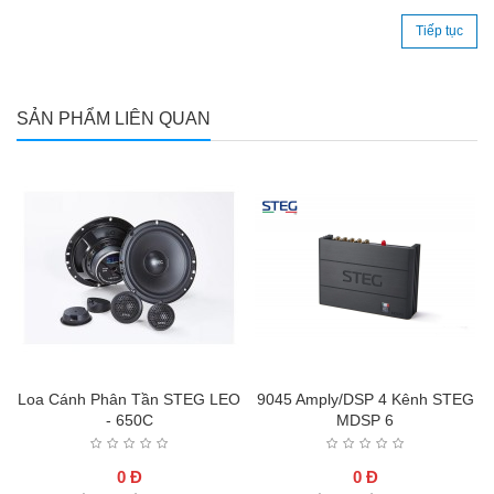
Tiếp tục
SẢN PHẨM LIÊN QUAN
Loa Cánh Phân Tần STEG LEO
9045 Amply/DSP 4 Kênh STEG
- 650C
MDSP 6
0 Đ
0 Đ