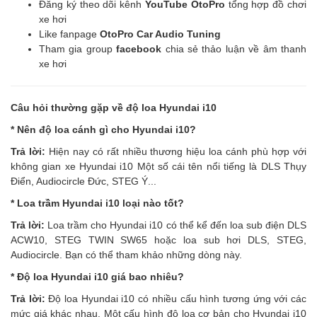
Đăng ký theo dõi kênh
YouTube OtoPro
tổng hợp đồ chơi
xe hơi
Like fanpage
OtoPro Car Audio Tuning
Tham gia group
facebook
chia sẻ thảo luận về âm thanh
xe hơi
Câu hỏi thường gặp về độ loa Hyundai i10
* Nên độ loa cánh gì cho Hyundai i10?
Trả lời:
Hiện nay có rất nhiều thương hiệu loa cánh phù hợp với
không gian xe Hyundai i10 Một số cái tên nổi tiếng là DLS Thụy
Điển, Audiocircle Đức, STEG Ý...
* Loa trầm Hyundai i10 loại nào tốt?
Trả lời:
Loa trầm cho Hyundai i10 có thể kể đến loa sub điện DLS
ACW10, STEG TWIN SW65 hoặc loa sub hơi DLS, STEG,
Audiocircle. Bạn có thể tham khảo những dòng này.
* Độ loa Hyundai i10 giá bao nhiêu?
Trả lời:
Độ loa Hyundai i10 có nhiều cấu hình tương ứng với các
mức giá khác nhau. Một cấu hình độ loa cơ bản cho Hyundai i10