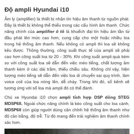
Độ ampli Hyundai i10
Âm ly (amplifier) là thiết bị nhận tín hiệu âm thanh từ nguồn phát.
Đây là thiết bị không thể thiếu trong các cấu hình âm thanh. Chức
năng chính của
amplifier ô tô
là khuếch đại tín hiệu âm tần từ
đầu phát lên mức cao hơn, cung cấp cho một hoặc nhiều loa
trong hệ thống âm thanh. Nếu không có ampli thì loa sẽ không
kêu được. Thông thường, công suất thực tế của ampli sẽ phải
cao hơn công suất loa từ 20 - 30%. Khi công suất ampli quá kém
so với công suất loa sẽ dẫn đến việc méo tiếng, chất lượng âm
thanh kém ở các dải trầm, thiếu chiều sâu. Không chỉ vậy, hiện
tượng méo tiếng sẽ dẫn đến việc loa di chuyển sai quy trình, làm
voice coil của loa nóng lên, dễ cháy. Trong khi đó, số kênh sẽ
tương ứng với số loa mà ampli đó có thể đánh.
Chủ xe Hyundai i10 chọn
ampli tích hợp DSP dòng STEG
MDSP6II
.
Ngoài chức năng chính là kéo công suất cho loa cánh,
MDSP6II
còn giúp người dùng căn chỉnh hệ thống âm thanh như
độ cân bằng, độ trễ. Từ đó mang đến trải nghiệm âm thanh chính
xác hơn.