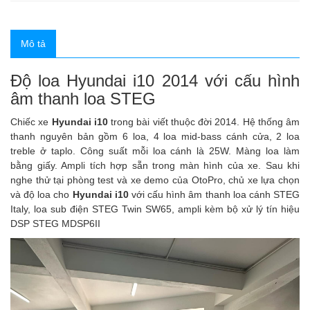
Mô tả
Độ loa Hyundai i10 2014 với cấu hình
âm thanh loa STEG
Chiếc xe
Hyundai i10
trong bài viết thuộc đời 2014. Hệ thống âm
thanh nguyên bản gồm 6 loa, 4 loa mid-bass cánh cửa, 2 loa
treble ở taplo. Công suất mỗi loa cánh là 25W. Màng loa làm
bằng giấy. Ampli tích hợp sẵn trong màn hình của xe. Sau khi
nghe thử tại phòng test và xe demo của OtoPro, chủ xe lựa chọn
và độ loa cho
Hyundai i10
với cấu hình âm thanh loa cánh STEG
Italy, loa sub điện STEG Twin SW65, ampli kèm bộ xử lý tín hiệu
DSP STEG MDSP6II