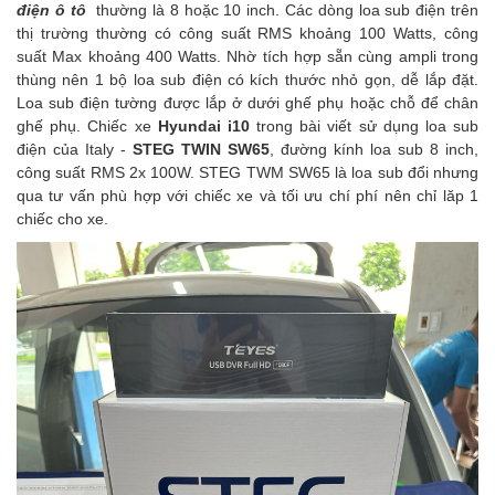
điện ô tô
thường là 8 hoặc 10 inch. Các dòng loa sub điện trên
thị trường thường có công suất RMS khoảng 100 Watts, công
suất Max khoảng 400 Watts. Nhờ tích hợp sẵn cùng ampli trong
thùng nên 1 bộ loa sub điện có kích thước nhỏ gọn, dễ lắp đặt.
Loa sub điện tường được lắp ở dưới ghế phụ hoặc chỗ để chân
ghế phụ. Chiếc xe
Hyundai i10
trong bài viết sử dụng loa sub
điện của Italy -
STEG TWIN SW65
, đường kính loa sub 8 inch,
công suất RMS 2x 100W. STEG TWM SW65 là loa sub đổi nhưng
qua tư vấn phù hợp với chiếc xe và tối ưu chí phí nên chỉ lăp 1
chiếc cho xe.