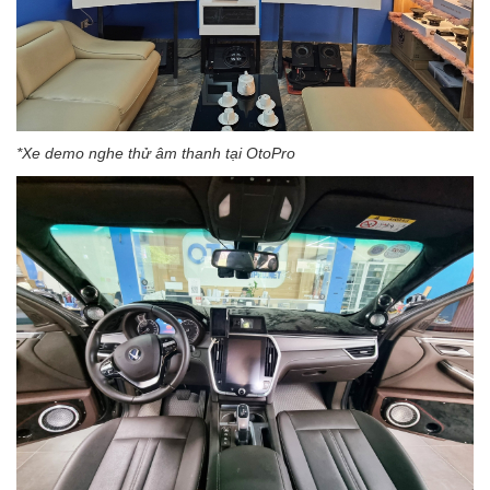
*Xe demo nghe thử âm thanh tại OtoPro