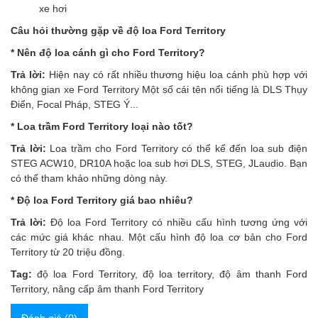
xe hơi
Câu hỏi thường gặp về độ loa Ford Territory
* Nên độ loa cánh gì cho Ford Territory?
Trả lời:
Hiện nay có rất nhiều thương hiệu loa cánh phù hợp với
không gian xe Ford Territory Một số cái tên nổi tiếng là DLS Thụy
Điển, Focal Pháp, STEG Ý...
* Loa trầm Ford Territory loại nào tốt?
Trả lời:
Loa trầm cho Ford Territory có thể kể đến loa sub điện
STEG ACW10, DR10A hoặc loa sub hơi DLS, STEG, JLaudio. Bạn
có thể tham khảo những dòng này.
* Độ loa Ford Territory giá bao nhiêu?
Trả lời:
Độ loa Ford Territory có nhiều cấu hình tương ứng với
các mức giá khác nhau. Một cấu hình độ loa cơ bản cho Ford
Territory từ 20 triệu đồng.
Tag:
độ loa Ford Territory
,
độ loa territory
,
độ âm thanh Ford
Territory
,
nâng cấp âm thanh Ford Territory