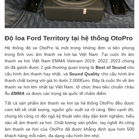
Độ loa Ford Territory tại hệ thống OtoPro
Hệ thống độ xe OtoPro là một trong những đơn vị tiên phong
trong lĩnh vực âm thanh xe hơi tại Việt Nam. Tại cuộc thi âm
thanh xe hơi Việt Nam EMMA Vietnam 2019, 2022, 2023 chúng
tôi đã giành được 2 giải thưởng quan trọng là
Best of Sound
cho
cấu hình âm thanh hay nhất, và
Sound Quality
cho cấu hình âm
thanh chất lượng với giá trị dưới 2.000Euro. Đây là cuộc thi về âm
thanh xe hơi lớn nhất tại Việt Nam, tổ chức theo tiêu chuẩn châu
Âu
EMMA
và được các trọng tài quốc tế chấm điểm.
Tất cả sản phẩm âm thanh xe hơi tại hệ thống OtoPro đều được
cam kết về chất lượng, nguồn gốc xuất xứ rõ ràng. Bên cạnh đó,
chúng tôi cũng có đội ngũ kỹ thuật viên dày dặn kinh nghiệm, hiểu
sâu về âm thanh xe hơi. Chất lượng sản phẩm, tay nghề thi công
âm thanh xe hơi của OtoPro đã được khẳng định qua hơn 500
khách hàng mỗi năm, đa dạng cấu hình lớn nhỏ.