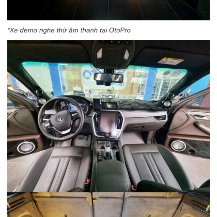
*Xe demo nghe thử âm thanh tại OtoPro