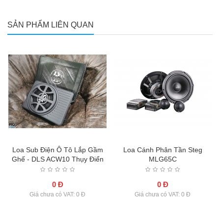
SẢN PHẨM LIÊN QUAN
Loa Sub Điện Ô Tô Lắp Gầm
Loa Cánh Phân Tần Steg
Ghế - DLS ACW10 Thụy Điển
MLG65C
0 Đ
0 Đ
Giá chưa có VAT: 0 Đ
Giá chưa có VAT: 0 Đ