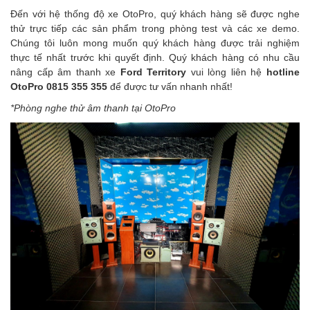
Đến với hệ thống độ xe OtoPro, quý khách hàng sẽ được nghe
thử trực tiếp các sản phẩm trong phòng test và các xe demo.
Chúng tôi luôn mong muốn quý khách hàng được trải nghiệm
thực tế nhất trước khi quyết định. Quý khách hàng có nhu cầu
nâng cấp âm thanh xe
Ford Territory
vui lòng liên hệ
hotline
OtoPro 0815 355 355
để được tư vấn nhanh nhất!
*Phòng nghe thử âm thanh tại OtoPro