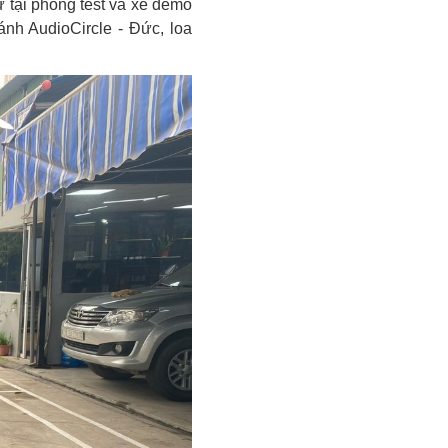
ử tại phòng test và xe demo
nh AudioCircle - Đức, loa