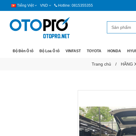
Tiếng Việt
VND
Hotline: 0815355355
Độ Đèn Ô tô
Độ Loa Ô tô
VINFAST
TOYOTA
HONDA
HYU
Trang chủ
HÃNG 