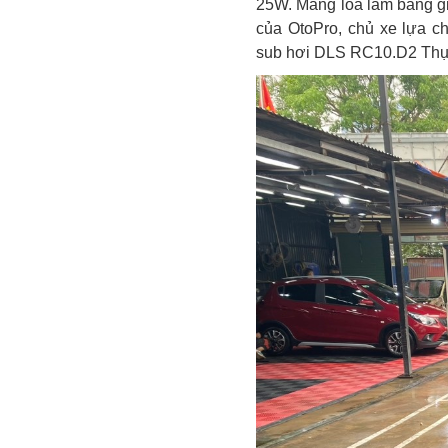
25W. Màng loa làm bằng giấ
của OtoPro, chủ xe lựa c
sub hơi DLS RC10.D2 Thụy 