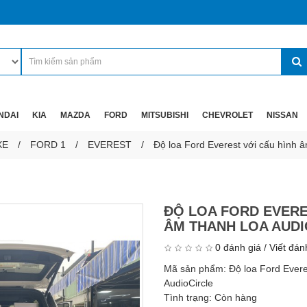
NDAI
KIA
MAZDA
FORD
MITSUBISHI
CHEVROLET
NISSAN
XE
FORD 1
EVEREST
Độ loa Ford Everest với cấu hình â
ĐỘ LOA FORD EVERE
ÂM THANH LOA AUDI
0 đánh giá
/
Viết đán
Mã sản phẩm:
Độ loa Ford Evere
AudioCircle
Tình trạng:
Còn hàng