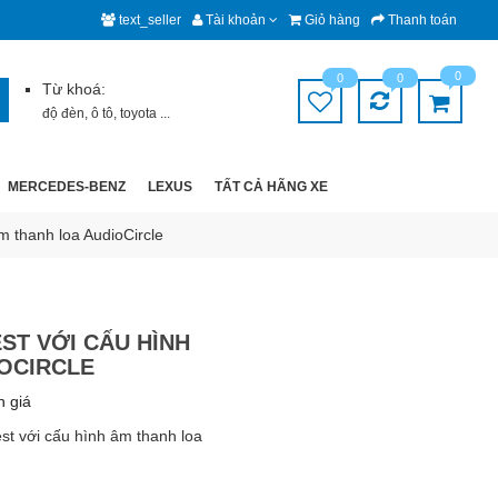
text_seller
Tài khoản
Giỏ hàng
Thanh toán
0
0
0
Từ khoá:
độ đèn
,
ô tô
,
toyota
...
MERCEDES-BENZ
LEXUS
TẤT CẢ HÃNG XE
m thanh loa AudioCircle
ST VỚI CẤU HÌNH
OCIRCLE
h giá
st với cấu hình âm thanh loa