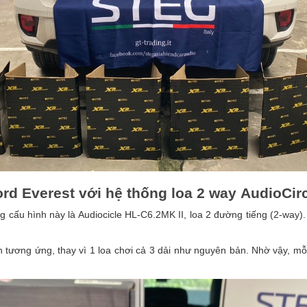
rd Everest với hệ thống loa 2 way AudioCir
g cấu hình này là Audiocicle HL-C6.2MK II, loa 2 đường tiếng (2-way)
ần tương ứng, thay vì 1 loa chơi cả 3 dải như nguyên bản. Nhờ vậy, mỗ