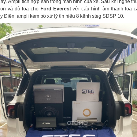
y. Ampli tích hợp sẵn trong màn hình của xe. Sau khi nghe th
họn và độ loa cho
Ford Everest
với cấu hình âm thanh loa cá
Điển, ampli kèm bộ xử lý tín hiệu 8 kênh steg SDSP 10.