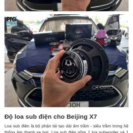
Độ loa sub điện cho Beijing X7
Loa sub điện là bộ phận tái tạo dải âm trầm - siêu trầm trong hệ
thống âm thanh xe hơi. Loa sub điện gồm 1 loa subwoofer và 1