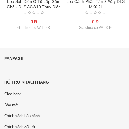
S
Loa Sub Điện Ô Tô Lắp Gầm
Loa Cánh Phân Tần 2-Way DLS
Ghế - DLS ACW10 Thụy Điển
MK6.2i
0 Đ
0 Đ
Giá chưa có VAT: 0 Đ
Giá chưa có VAT: 0 Đ
FANPAGE
HỖ TRỢ KHÁCH HÀNG
Giao hàng
Bảo mật
Chính sách bảo hành
Chính sách đổi trả