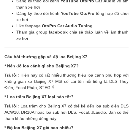
Đăng ký theo dõi kênh
YouTube OtoPro Car Audio
về âm
thanh xe hơi
Đăng ký theo dõi kênh
YouTube OtoPro
tổng hợp đồ chơi
xe hơi
Like fanpage
OtoPro Car Audio Tuning
Tham gia group
facebook
chia sẻ thảo luận về âm thanh
xe hơi
Câu hỏi thường gặp về độ loa Beijing X7
* Nên độ loa cánh gì cho Beijing X7?
Trả lời:
Hiện nay có rất nhiều thương hiệu loa cánh phù hợp với
không gian xe Beijing X7 Một số cái tên nổi tiếng là DLS Thụy
Điển, Focal Pháp, STEG Ý...
* Loa trầm Beijing X7 loại nào tốt?
Trả lời:
Loa trầm cho Beijing X7 có thể kể đến loa sub điện DLS
ACW10, DR10A hoặc loa sub hơi DLS, Focal, JLaudio. Bạn có thể
tham khảo những dòng này.
* Độ loa Beijing X7 giá bao nhiêu?