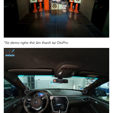
*Xe demo nghe thử âm thanh tại OtoPro