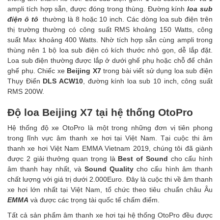
ampli tích hợp sẵn, được đóng trong thùng. Đường kính
loa sub
điện ô tô
thường là 8 hoặc 10 inch. Các dòng loa sub điện trên
thị trường thường có công suất RMS khoảng 150 Watts, công
suất Max khoảng 400 Watts. Nhờ tích hợp sẵn cùng ampli trong
thùng nên 1 bộ loa sub điện có kích thước nhỏ gọn, dễ lắp đặt.
Loa sub điện thường được lắp ở dưới ghế phụ hoặc chỗ để chân
ghế phụ. Chiếc xe
Beijing X7
trong bài viết sử dụng loa sub điện
Thụy Điển
DLS ACW10
, đường kính loa sub 10 inch, công suất
RMS 200W.
Độ loa Beijing X7 tại hệ thống OtoPro
Hệ thống độ xe OtoPro là một trong những đơn vị tiên phong
trong lĩnh vực âm thanh xe hơi tại Việt Nam. Tại cuộc thi âm
thanh xe hơi Việt Nam EMMA Vietnam 2019, chúng tôi đã giành
được 2 giải thưởng quan trọng là
Best of Sound
cho cấu hình
âm thanh hay nhất, và
Sound Quality
cho cấu hình âm thanh
chất lượng với giá trị dưới 2.000Euro. Đây là cuộc thi về âm thanh
xe hơi lớn nhất tại Việt Nam, tổ chức theo tiêu chuẩn châu Âu
EMMA
và được các trọng tài quốc tế chấm điểm.
Tất cả sản phẩm âm thanh xe hơi tại hệ thống OtoPro đều được