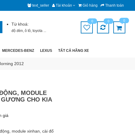
text_seller
Tài khoản
Giỏ hàng
Thanh toán
0
0
0
Từ khoá:
độ đèn
,
ô tô
,
toyota
...
MERCEDES-BENZ
LEXUS
TẤT CẢ HÃNG XE
Morning 2012
ĐỘNG, MODULE
T GƯƠNG CHO KIA
h giá
động, module xinhan, cài đổ