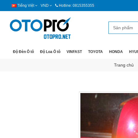
Tiếng Việt
VND
Hotline: 0815355355
Độ Đèn Ô tô
Độ Loa Ô tô
VINFAST
TOYOTA
HONDA
HYU
Trang chủ