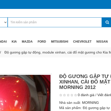
NDAI
KIA
MAZDA
FORD
MITSUBISHI
CHEVROLET
NISSAN
Độ gương gập tự động, module xinhan, cài đổ mặt gương cho Kia 
ĐỘ GƯƠNG GẬP TỰ 
XINHAN, CÀI ĐỔ MẶ
MORNING 2012
0 đánh giá
/
Viết đán
Nhà sản xuất:
MORNING
Mã sản phẩm:
Độ gương gập tự 