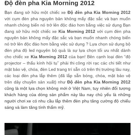
Độ đèn pha Kia Morning 2012
B
ạn đang sở hữu một chiếc xe
Độ đèn pha Kia Morning 2012
với cụm đèn pha nguyên bản không mấy đặc sắc và bạn muốn
nhanh chóng biến nó trở lên độc đáo hơn bằng việc sử dụng Bạn
đang sở hữu một chiếc xe
Kia Morning 2012
với cụm đèn pha
nguyên bản không mấy đặc sắc và bạn muốn nhanh chóng biến
nó trở lên độc đáo hơn bằng việc sử dụng ? Lựa chọn sử dụng bộ
đèn pha độ led nguyên bộ quả là sự lựa chọn tối ưu nhất dành
cho chiếc xe
Kia Morning 2012
của bạn!
Bên cạnh loại đèn “độ
projector – thấu kính hội tụ” phải thi công rời rạc các chi tiết như
mặt bảo vệ, chóa, đèn Led trang trí sẵn có trên thị trường lâu nay,
các loại đèn pha lắp thêm (đã lắp sẵn bóng, chóa, mặt bảo vệ
trên dây chuyền sản xuất) như
Độ đèn pha Kia Morning 2012
cũng là một lựa chọn không mới ở Việt Nam, tuy nhiên đối tượng
khách hàng của dòng sản phẩm này lâu nay chủ yếu là những
người chơi xe có nhu cầu lắp thêm đèn phụ tăng cường độ chiếu
sáng và làm tăng tính thẩm mỹ.