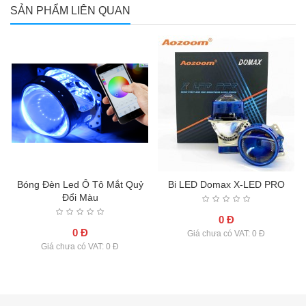
SẢN PHẨM LIÊN QUAN
Bóng Đèn Led Ô Tô Mắt Quỷ
Bi LED Domax X-LED PRO
Đổi Màu
0 Đ
0 Đ
Giá chưa có VAT: 0 Đ
Giá chưa có VAT: 0 Đ