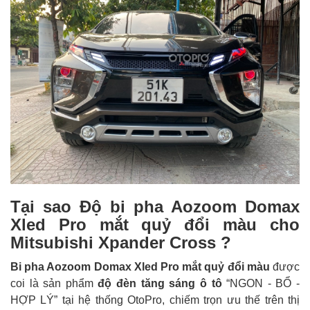
Tại sao Độ bi pha Aozoom Domax
Xled Pro mắt quỷ đổi màu cho
Mitsubishi Xpander Cross ?
Bi pha Aozoom Domax Xled Pro mắt quỷ đổi màu
được
coi là sản phẩm
độ đèn tăng sáng ô tô
“NGON - BỔ -
HỢP LÝ” tại hệ thống OtoPro, chiếm trọn ưu thế trên thị