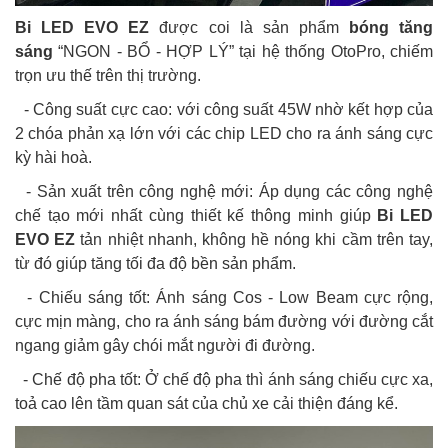
Bi LED EVO EZ
được coi là sản phẩm
bóng tăng
sáng
“NGON - BỔ - HỢP LÝ” tại hệ thống OtoPro, chiếm
trọn ưu thế trên thị trường.
- Công suất cực cao: với công suất 45W nhờ kết hợp của
2 chóa phản xạ lớn với các chip LED cho ra ánh sáng cực
kỳ hài hoà.
- Sản xuất trên công nghệ mới: Áp dụng các công nghệ
chế tạo mới nhất cùng thiết kế thông minh giúp
Bi LED
EVO EZ
tản nhiệt nhanh, không hề nóng khi cầm trên tay,
từ đó giúp tăng tối đa độ bền sản phẩm.
- Chiếu sáng tốt: Ánh sáng Cos - Low Beam cực rộng,
cực mịn màng, cho ra ánh sáng bám đường với đường cắt
ngang giảm gây chói mắt người đi đường.
- Chế độ pha tốt: Ở chế độ pha thì ánh sáng chiếu cực xa,
toả cao lên tầm quan sát của chủ xe cải thiện đáng kể.