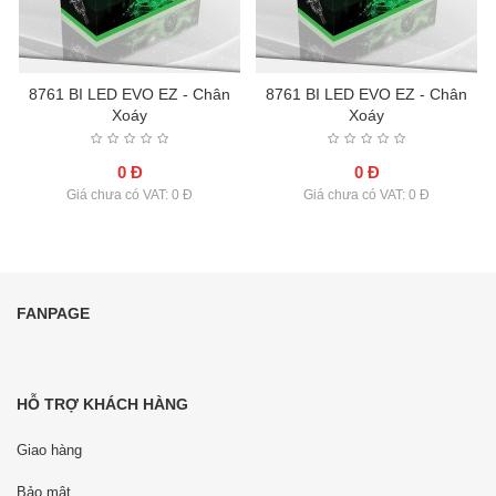
8761 BI LED EVO EZ - Chân
8761 BI LED EVO EZ - Chân
Xoáy
Xoáy
0 Đ
0 Đ
Giá chưa có VAT: 0 Đ
Giá chưa có VAT: 0 Đ
FANPAGE
HỖ TRỢ KHÁCH HÀNG
Giao hàng
Bảo mật