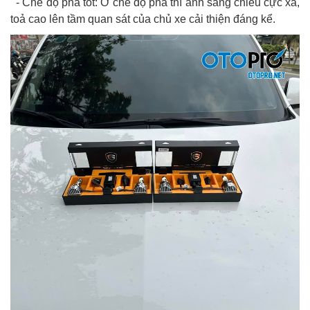
- Chế độ pha tốt: Ở chế độ pha thì ánh sáng chiếu cực xa,
toả cao lên tầm quan sát của chủ xe cải thiện đáng kể.