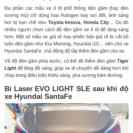
Đa phần các mẫu xe ô tô phổ thông đèn gầm (hay đèn
sương mù) chỉ dùng loại Halogen hay sợi đốt, ánh sáng
hơi bị hạn chế như
Toyota Innova
,
Honda City
… Do đó
nhiều người chọn cách độ đèn gầm xe ô tô để tăng sáng
hơn. Một số mẫu xe giá rẻ hay phiên bản giá rẻ bị cắt bỏ
luôn đèn gầm như Kia Morning, Hyundai i10… nên chủ xe
Hyundai SantaFe chủ động độ lắp thêm đèn gầm cho xe.
Về độ đèn gầm phía trước, có thể độ thêm đèn gầm
Tiger
Light
để tăng độ sáng, giúp xe di chuyển dễ dàng hơn khi
chạy trong điều kiện thiếu sáng, pha sương bám đường.
Bi Laser EVO LIGHT SLE sau khi độ
xe Hyundai SantaFe