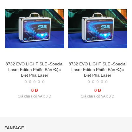
l
8732 EVO LIGHT SLE -Special
8732 EVO LIGHT SLE -Special
Laser Editon Phiên Bản Đặc
Laser Editon Phiên Bản Đặc
Biệt Pha Laser
Biệt Pha Laser
0 Đ
0 Đ
Giá chưa có VAT: 0 Đ
Giá chưa có VAT: 0 Đ
FANPAGE