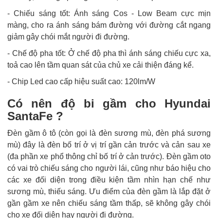
- Chiếu sáng tốt: Ánh sáng Cos - Low Beam cực mịn
màng, cho ra ánh sáng bám đường với đường cắt ngang
giảm gây chói mắt người đi đường.
- Chế độ pha tốt: Ở chế độ pha thì ánh sáng chiếu cực xa,
toả cao lên tầm quan sát của chủ xe cải thiện đáng kể.
- Chip Led cao cấp hiệu suất cao: 120lm/W
Có nên độ bi gầm cho Hyundai
SantaFe ?
Đèn gầm ô tô (còn gọi là đèn sương mù, đèn phá sương
mù) đây là đèn bố trí ở vị trí gần cản trước và cản sau xe
(đa phần xe phổ thông chỉ bố trí ở cản trước). Đèn gầm oto
có vai trò chiếu sáng cho người lái, cũng như báo hiệu cho
các xe đối diện trong điều kiện tầm nhìn hạn chế như
sương mù, thiếu sáng. Ưu điểm của đèn gầm là lắp đặt ở
gần gầm xe nên chiếu sáng tầm thấp, sẽ không gây chói
cho xe đối diện hay người đi đường.