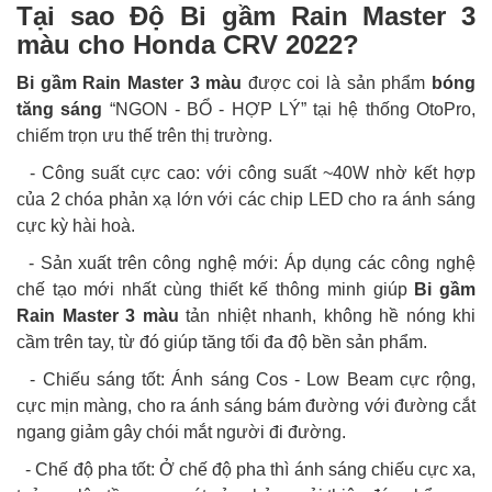
Tại sao Độ Bi gầm Rain Master 3
màu cho Honda CRV 2022?
Bi gầm Rain Master 3 màu
được coi là sản phẩm
bóng
tăng sáng
“NGON - BỔ - HỢP LÝ” tại hệ thống OtoPro,
chiếm trọn ưu thế trên thị trường.
- Công suất cực cao: với công suất ~40W nhờ kết hợp
của 2 chóa phản xạ lớn với các chip LED cho ra ánh sáng
cực kỳ hài hoà.
- Sản xuất trên công nghệ mới: Áp dụng các công nghệ
chế tạo mới nhất cùng thiết kế thông minh giúp
Bi gầm
Rain Master 3 màu
tản nhiệt nhanh, không hề nóng khi
cầm trên tay, từ đó giúp tăng tối đa độ bền sản phẩm.
- Chiếu sáng tốt: Ánh sáng Cos - Low Beam cực rộng,
cực mịn màng, cho ra ánh sáng bám đường với đường cắt
ngang giảm gây chói mắt người đi đường.
- Chế độ pha tốt: Ở chế độ pha thì ánh sáng chiếu cực xa,